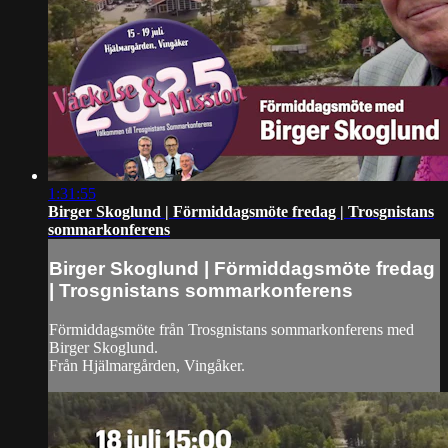
1:31:55
Birger Skoglund | Förmiddagsmöte fredag | Trosgnistans
sommarkonferens
Birger Skoglund | Förmiddagsmöte fredag
| Trosgnistans sommarkonferens
Förmiddagsmöte från Trosgnistans sommarkonferens med
Birger Skoglund.
Från Hjälmargården, Vingåker.