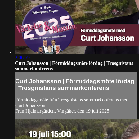
2:06:59
Curt Johansson | Förmiddagsmöte lördag | Trosgnistans
sommarkonferens
Curt Johansson | Förmiddagsmöte lördag
| Trosgnistans sommarkonferens
Förmiddagsmöte från Trosgnistans sommarkonferens med
Curt Johansson.
Från Hjälmargården, Vingåker, den 19 juli 2025.