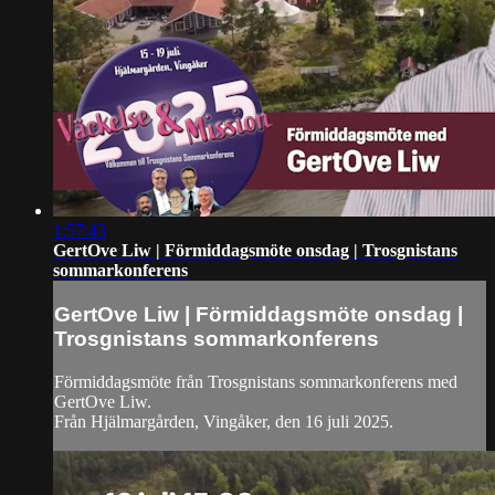
1:57:43
GertOve Liw | Förmiddagsmöte onsdag | Trosgnistans
sommarkonferens
GertOve Liw | Förmiddagsmöte onsdag |
Trosgnistans sommarkonferens
Förmiddagsmöte från Trosgnistans sommarkonferens med
GertOve Liw.
Från Hjälmargården, Vingåker, den 16 juli 2025.