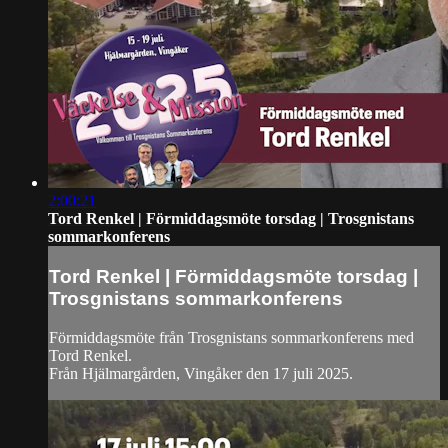
2:00:21
Tord Renkel | Förmiddagsmöte torsdag | Trosgnistans
sommarkonferens
Tord Renkel | Förmiddagsmöte torsdag |
Trosgnistans sommarkonferens
Förmiddagsmöte från Trosgnistans sommarkonferens med
Tord Renkel.
Från Hjälmargården, Vingåker den 17 juli 2025.