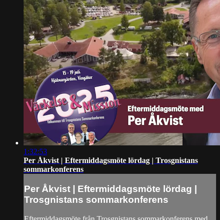
1:32:53
Per Åkvist | Eftermiddagsmöte lördag | Trosgnistans
sommarkonferens
Per Åkvist | Eftermiddagsmöte lördag |
Trosgnistans sommarkonferens
Eftermiddagsmöte från Trosgnistans sommarkonferens med