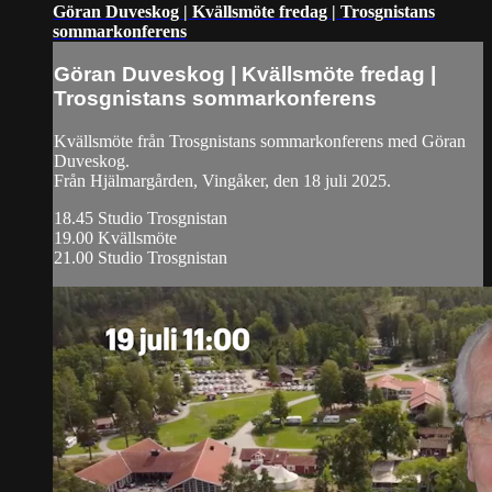
Göran Duveskog | Kvällsmöte fredag | Trosgnistans
sommarkonferens
Göran Duveskog | Kvällsmöte fredag |
Trosgnistans sommarkonferens
Kvällsmöte från Trosgnistans sommarkonferens med Göran
Duveskog.
Från Hjälmargården, Vingåker, den 18 juli 2025.
18.45 Studio Trosgnistan
19.00 Kvällsmöte
21.00 Studio Trosgnistan