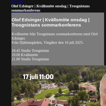
2:23:04
Olof Edsinger | Kvällsmöte onsdag | Trosgnistans
sommarkonferens
Olof Edsinger | Kvällsmöte onsdag |
Trosgnistans sommarkonferens
Kvällsmöte från Trosgnistans sommarkonferens med Olof
Edsinger.
Från Hjälmargården, Vingåker den 16 juli 2025.
18.45 Studio Trosgnistan
19.00 Kvällsmöte
21.00 Studio Trosgnistan