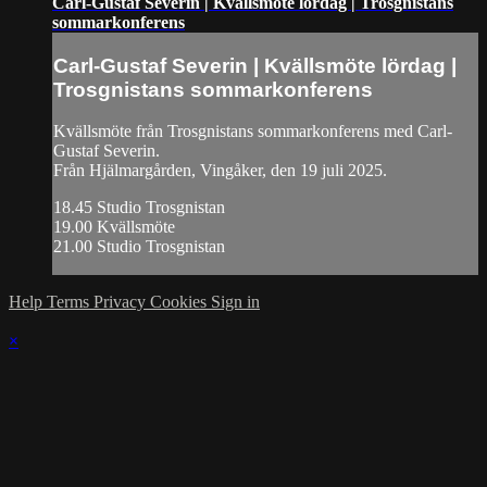
Carl-Gustaf Severin | Kvällsmöte lördag | Trosgnistans
sommarkonferens
Carl-Gustaf Severin | Kvällsmöte lördag |
Trosgnistans sommarkonferens
Kvällsmöte från Trosgnistans sommarkonferens med Carl-
Gustaf Severin.
Från Hjälmargården, Vingåker, den 19 juli 2025.
18.45 Studio Trosgnistan
19.00 Kvällsmöte
21.00 Studio Trosgnistan
Help
Terms
Privacy
Cookies
Sign in
×