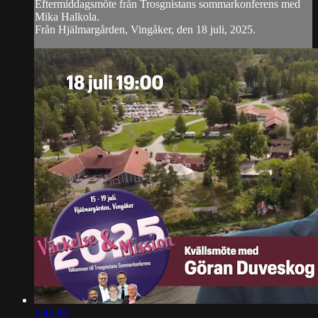
Eftermiddagsmöte från Trosgnistans sommarkonferens med
Mika Halkola.
Från Hjälmargården, Vingåker, den 18 juli, 2025.
2:42:49