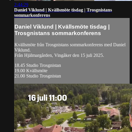
2:44:29
Daniel Viklund | Kvällsmöte tisdag | Trosgnistans
sommarkonferens
Daniel Viklund | Kvällsmöte tisdag |
Trosgnistans sommarkonferens
Kvällsmöte från Trosgnistans sommarkonferens med Daniel
Viklund.
Från Hjälmargården, Vingåker den 15 juli 2025.
18.45 Studio Trosgnistan
19.00 Kvällsmöte
21.00 Studio Trosgnistan