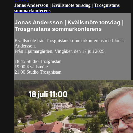
Jonas Andersson | Kvällsmöte torsdag | Trosgnistans
sommarkonferens
Jonas Andersson | Kvällsmöte torsdag |
Trosgnistans sommarkonferens
Kvällsmöte från Trosgnistans sommarkonferens med Jonas
Andersson.
Från Hjälmargården, Vingåker, den 17 juli 2025.
18.45 Studio Trosgnistan
19.00 Kvällsmöte
21.00 Studio Trosgnistan