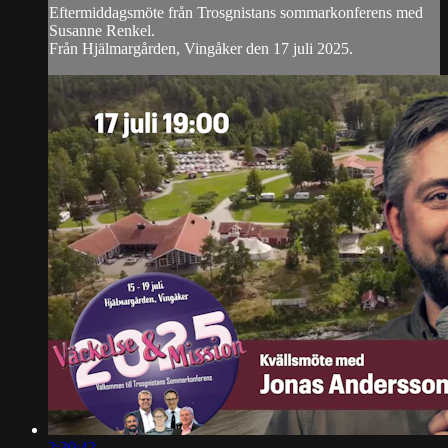
Eftermiddagsmöte från Trosgnistans sommarkonferens med
Susanne Renkel.
Från Hjälmargården, Vingåker den 17 juli 2025.
2:30:42