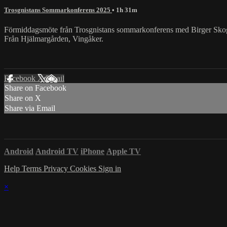
Trosgnistans Sommarkonferens 2025
• 1h 31m
Förmiddagsmöte från Trosgnistans sommarkonferens med Birger Sko
Från Hjälmargården, Vingåker.
Facebook
X
Email
Share on Facebook
Share on X
Share via Email
Android
Android TV
iPhone
Apple TV
Help
Terms
Privacy
Cookies
Sign in
×