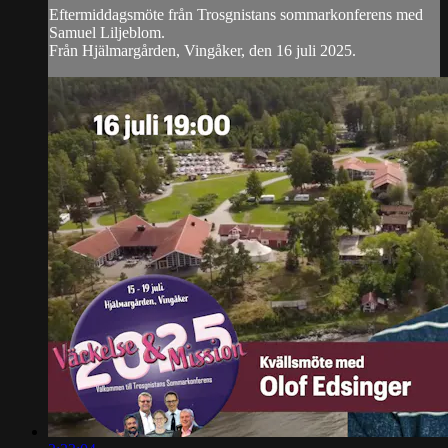
Eftermiddagsmöte från Trosgnistans sommarkonferens med
Samuel Liljeblom.
Från Hjälmargården, Vingåker, den 16 juli 2025.