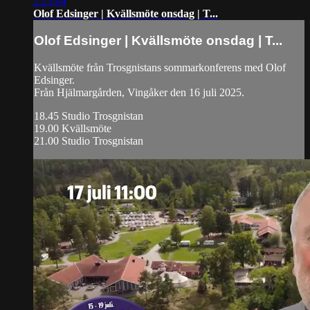
2:23:04
Olof Edsinger | Kvällsmöte onsdag | T...
Olof Edsinger | Kvällsmöte onsdag | T...
Kvällsmöte från Trosgnistans sommarkonferens med Olof
Edsinger.
Från Hjälmargården, Vingåker den 16 juli 2025.
18.45 Studio Trosgnistan
19.00 Kvällsmöte
21.00 Studio Trosgnistan