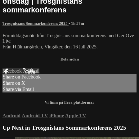
onsdag | Trosgnistans
sommarkonferens
Trosgnistans Sommarkonferens 2025
• 1h 57m
Förmiddagsmöte från Trosgnistans sommarkonferens med GertOve
Liw.
Från Hjälmargården, Vingåker, den 16 juli 2025.
Facebook
X
Email
Share on Facebook
Share on X
Share via Email
Android
Android TV
iPhone
Apple TV
Up Next in
Trosgnistans Sommarkonferens 2025