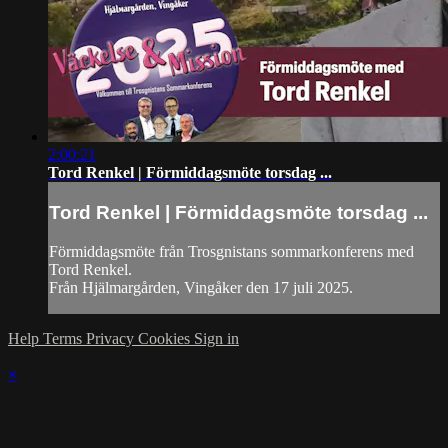
2:00:21
Tord Renkel | Förmiddagsmöte torsdag ...
Tord Renkel | Förmiddagsmöte torsdag ...
Förmiddagsmöte från Trosgnistans sommarkonferens med
Tord Renkel.
Från Hjälmargården, Vingåker den 17 juli 2025.
Help
Terms
Privacy
Cookies
Sign in
×