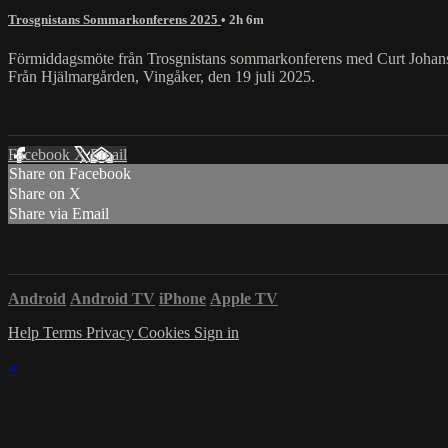
Trosgnistans Sommarkonferens 2025
• 2h 6m
Förmiddagsmöte från Trosgnistans sommarkonferens med Curt Johan
Från Hjälmargården, Vingåker, den 19 juli 2025.
Facebook
X
Email
Share on Facebook
Share on X
Share via Email
Android
Android TV
iPhone
Apple TV
Help
Terms
Privacy
Cookies
Sign in
×