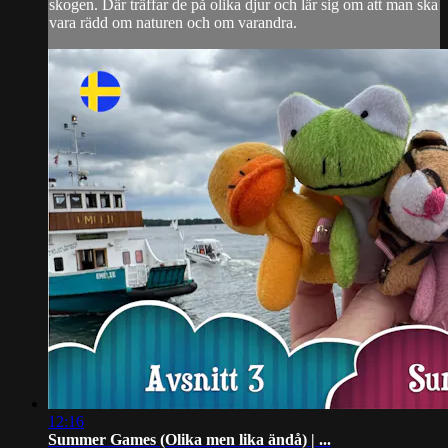
skogen. Där träffar de på olika djur och lär sig om att man ska
vara rädd om naturen och om varandra.
12:16
Summer Games (Olika men lika ändå) | ...