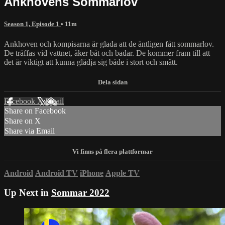
Ankhovens Sommarlov
Season 1, Episode 1
• 11m
Ankhoven och kompisarna är glada att de äntligen fått sommarlov.
De träffas vid vattnet, åker båt och badar. De kommer fram till att
det är viktigt att kunna glädja sig både i stort och smått.
Facebook
X
Email
Share on Facebook
Share on X
Share via Email
Android
Android TV
iPhone
Apple TV
Up Next in
Sommar 2022