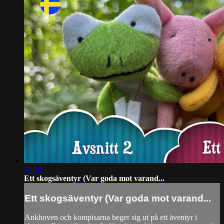
10:10
Ett skogsäventyr (Var goda mot varand...
Ett skogsäventyr (Var goda mot varand...
Ankhoven och kompisarna beger sig ut på ett äventyr i