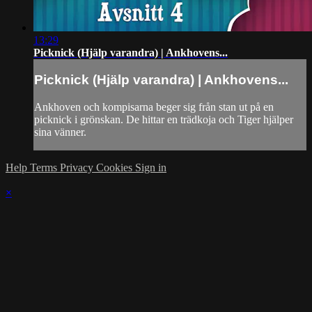
13:29
Picknick (Hjälp varandra) | Ankhovens...
Picknick (Hjälp varandra) | Ankhovens...
Ankhoven och kompisarna beger sig från stan ut på en
picknick i grönskan. De hittar en trädkoja och Tiger hjälper
sina vänner.
Help
Terms
Privacy
Cookies
Sign in
×