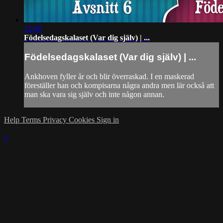
12:00
Födelsedagskalaset (Var dig själv) | ...
Födelsedagskalaset (Var dig själv) | ...
Ankhoven fyller år och blir överraskad. I en maskerad
föreställer han och kompisarna några andra men lär också att
man ska vara sig själv och inte någon annan.
Help
Terms
Privacy
Cookies
Sign in
×