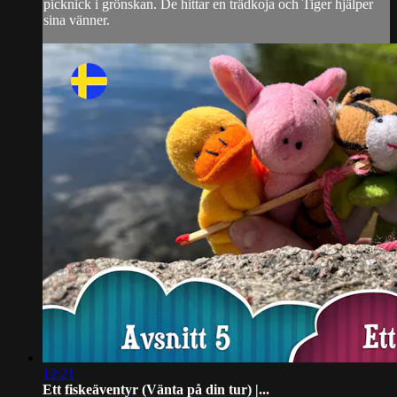
picknick i grönskan. De hittar en trädkoja och Tiger hjälper
sina vänner.
12:21
Ett fiskeäventyr (Vänta på din tur) |...