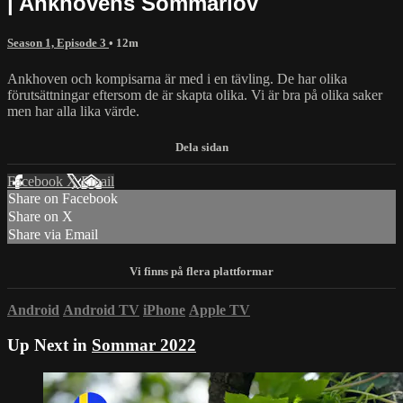
| Ankhovens Sommarlov
Season 1, Episode 3
• 12m
Ankhoven och kompisarna är med i en tävling. De har olika
förutsättningar eftersom de är skapta olika. Vi är bra på olika saker
men har alla lika värde.
Facebook
X
Email
Share on Facebook
Share on X
Share via Email
Android
Android TV
iPhone
Apple TV
Up Next in
Sommar 2022