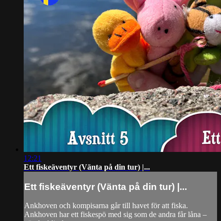
12:21
Ett fiskeäventyr (Vänta på din tur) |...
Ett fiskeäventyr (Vänta på din tur) |...
Ankhoven och kompisarna går till havet för att fiska.
Ankhoven har ett fiskespö med sig som de andra får låna –