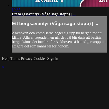
10:35
Ett bergsäventyr (Våga säga stopp) | ...
Ett bergsäventyr (Våga säga stopp) | ...
Ankhoven och kompisarna beger sig upp till bergen för att
klättra. Alla är taggade men när det väl blir dags att bestiga
berget känns det inte bra för Ankhoven så han säger stopp till
att göra det som känns fel för honom.
Help
Terms
Privacy
Cookies
Sign in
×