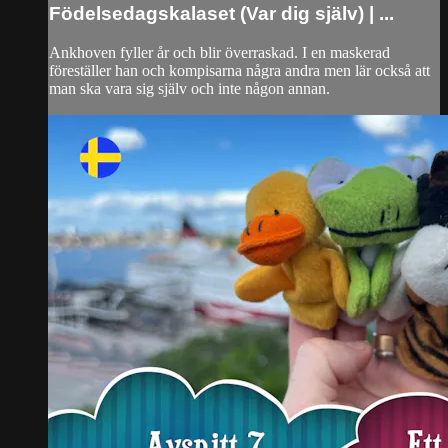
Födelsedagskalaset (Var dig själv) | ...
Ankhoven fyller år och blir överraskad. I en maskerad
föreställer han och kompisarna några andra men lär också att
man ska vara sig själv och inte någon annan.