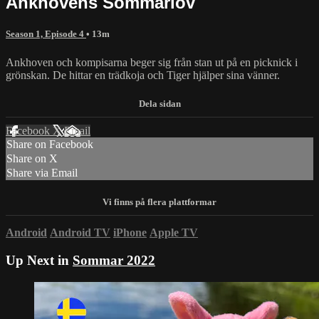
Ankhovens Sommarlov
Season 1, Episode 4
• 13m
Ankhoven och kompisarna beger sig från stan ut på en picknick i
grönskan. De hittar en trädkoja och Tiger hjälper sina vänner.
Facebook
X
Email
Share on Facebook
Share on X
Share via Email
Android
Android TV
iPhone
Apple TV
Up Next in
Sommar 2022