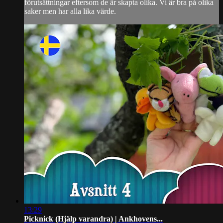
förutsättningar eftersom de är skapta olika. Vi är bra på olika
saker men har alla lika värde.
13:29
Picknick (Hjälp varandra) | Ankhovens...