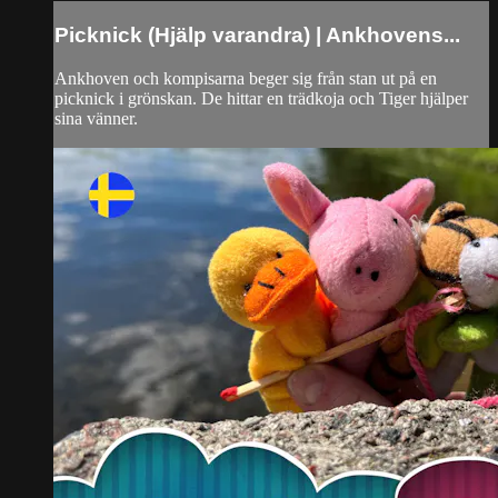
Picknick (Hjälp varandra) | Ankhovens...
Ankhoven och kompisarna beger sig från stan ut på en
picknick i grönskan. De hittar en trädkoja och Tiger hjälper
sina vänner.