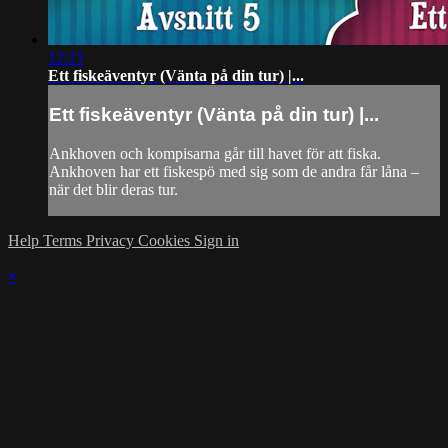
12:21
Ett fiskeäventyr (Vänta på din tur) |...
Ett fiskeäventyr (Vänta på din tur) |...
Ankhoven och kompisarna går till havet för att fiska.
Ankhoven har ett fiskespö med sig som de andra får låna –
när det blir deras tur.
Help
Terms
Privacy
Cookies
Sign in
×