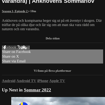
varandra) | Ankhovens Sommarlov
Season 1, Episode 2
• 10m
Ankhoven och kompisarna beger sig ut på ett äventyr i skogen. Där
träffar de på olika djur och lär sig om att man ska vara rädd om
naturen och om varandra.
Facebook
X
Email
Share on Facebook
Share on X
Share via Email
Android
Android TV
iPhone
Apple TV
Up Next in
Sommar 2022