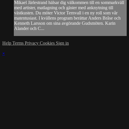
Mikael Järlestrand hälsar dig välkommen till en sommarkväll
med artister, matlagning och gäster med anknytning till
västkusten. Du möter Victor Ternvall i en ny roll som vår
matentusiast. I kvällens program berättar Anders Bråse och
Kenneth Larsson om sina avgörande Gudsmöten. Karin
Alander och C...
Help
Terms
Privacy
Cookies
Sign in
×