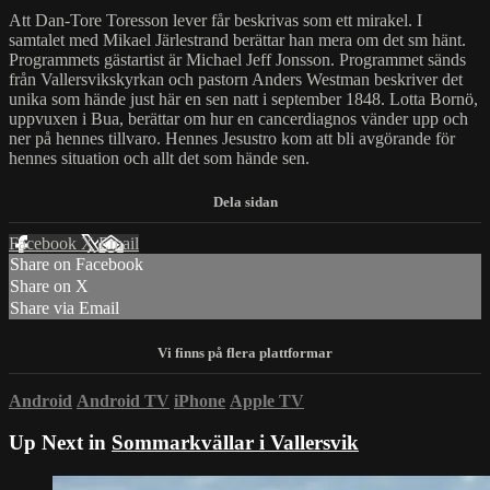
Att Dan-Tore Toresson lever får beskrivas som ett mirakel. I
samtalet med Mikael Järlestrand berättar han mera om det sm hänt.
Programmets gästartist är Michael Jeff Jonsson. Programmet sänds
från Vallersvikskyrkan och pastorn Anders Westman beskriver det
unika som hände just här en sen natt i september 1848. Lotta Bornö,
uppvuxen i Bua, berättar om hur en cancerdiagnos vänder upp och
ner på hennes tillvaro. Hennes Jesustro kom att bli avgörande för
hennes situation och allt det som hände sen.
Facebook
X
Email
Share on Facebook
Share on X
Share via Email
Android
Android TV
iPhone
Apple TV
Up Next in
Sommarkvällar i Vallersvik