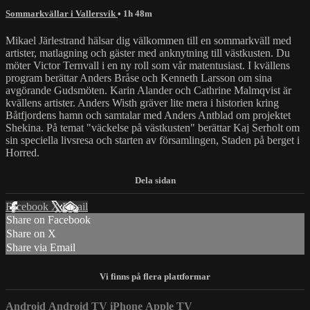
Sommarkvällar i Vallersvik
• 1h 48m
Mikael Järlestrand hälsar dig välkommen till en sommarkväll med
artister, matlagning och gäster med anknytning till västkusten. Du
möter Victor Ternvall i en ny roll som vår matentusiast. I kvällens
program berättar Anders Bråse och Kenneth Larsson om sina
avgörande Gudsmöten. Karin Alander och Cathrine Malmqvist är
kvällens artister. Anders Wisth gräver lite mera i historien kring
Båtfjordens hamn och samtalar med Anders Antblad om projektet
Shekina. På temat "väckelse på västkusten" berättar Kaj Serholt om
sin speciella livsresa och starten av församlingen, Staden på berget i
Horred.
Facebook
X
Email
Share on Facebook
Share on X
Share via Email
Android
Android TV
iPhone
Apple TV