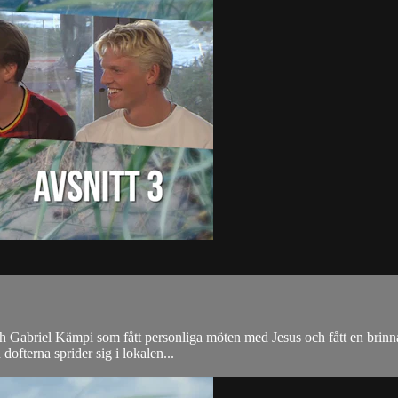
 och Gabriel Kämpi som fått personliga möten med Jesus och fått en brinn
ofterna sprider sig i lokalen...