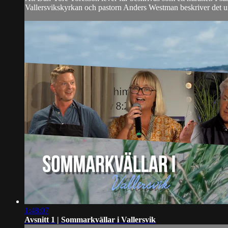
Vallersvikskyrkan och pastorn Anders Westman beskriver det uni
1:48:07
Avsnitt 1 | Sommarkvällar i Vallersvik