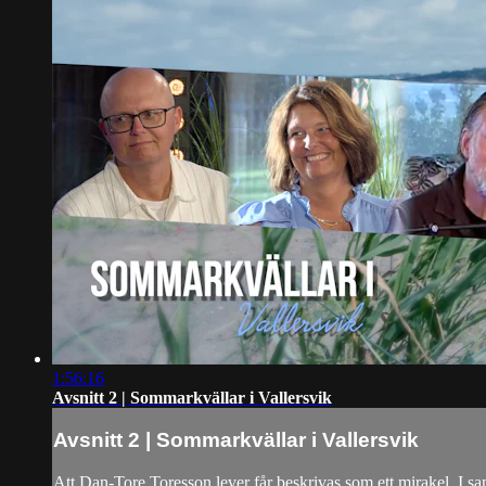
1:56:16
Avsnitt 2 | Sommarkvällar i Vallersvik
Avsnitt 2 | Sommarkvällar i Vallersvik
Att Dan-Tore Toresson lever får beskrivas som ett mirakel. I s