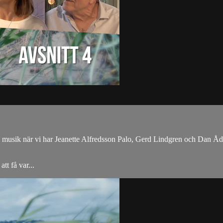
h musik när vi har Jeanette Alfredsson Palo, Gerd Lindgren och Dan Ådah
tt få var...