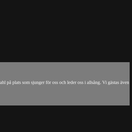
l på plats som sjunger för oss och leder oss i allsång. Vi gästas även