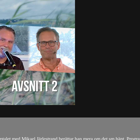
amtalet med Mikael Järlestrand berättar han mera om det sm hänt. Progr