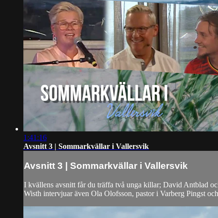
1:41:16
Avsnitt 3 | Sommarkvällar i Vallersvik
Avsnitt 3 | Sommarkvällar i Vallersvik
I kvällens avsnitt får du träffa två unga killar; David Antblad
Wisth intervjuar även Ola Olofsson, pastor i Varberg Pingst och d