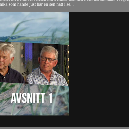
ka som hände just här en sen natt i se...