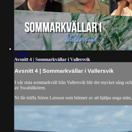
2:05:15
Avsnitt 4 | Sommarkvällar i Vallersvik
Avsnitt 4 | Sommarkvällar i Vallersvik
I vår sista sommarkväll från Vallersvik blir det mycket sång oc
av Swahilikören.
Ni får träffa Sören Larsson som brinner av att hjälpa unga män, a