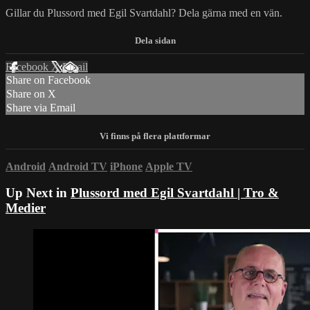
Gillar du Plussord med Egil Svartdahl? Dela gärna med en vän.
Facebook
X
Email
Share on Facebook
Share on X
Share via Email
Android
Android TV
iPhone
Apple TV
Up Next in
Plussord med Egil Svartdahl | Tro &
Medier