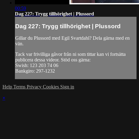
00:59
Dag 227: Trygg tillhörighet | Plussord
Dag 227: Trygg tillhörighet | Plussord
Gillar du Plussord med Egil Svartdahl? Dela gärna med en
vän.
Tack var frivilliga gåvor från ni som tittar kan vi fortsätta
publicera dessa videor. Stöd oss gärna:
Swish: 123 203 74 06
Bankgiro: 297-1232
Help
Terms
Privacy
Cookies
Sign in
×