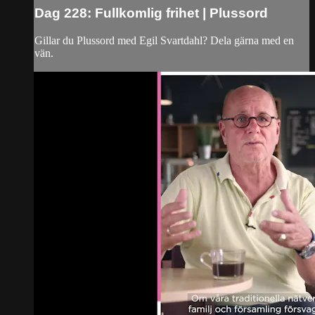
Dag 228: Fullkomlig frihet | Plussord
Gillar du Plussord med Egil Svartdahl? Dela gärna med en
vän.