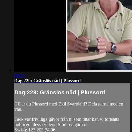
00:59
Dag 229: Gränslös nåd | Plussord
Dag 229: Gränslös nåd | Plussord
Gillar du Plussord med Egil Svartdahl? Dela gärna med en
vän.
Tack var frivilliga gåvor från ni som tittar kan vi fortsätta
publicera dessa videor. Stöd oss gärna:
Swish: 123 203 74 06