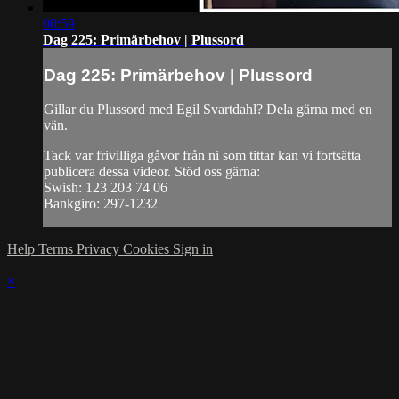
00:59
Dag 225: Primärbehov | Plussord
Dag 225: Primärbehov | Plussord
Gillar du Plussord med Egil Svartdahl? Dela gärna med en
vän.
Tack var frivilliga gåvor från ni som tittar kan vi fortsätta
publicera dessa videor. Stöd oss gärna:
Swish: 123 203 74 06
Bankgiro: 297-1232
Help
Terms
Privacy
Cookies
Sign in
×