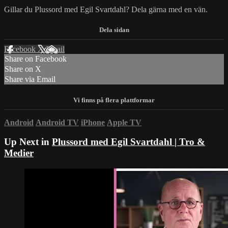
Gillar du Plussord med Egil Svartdahl? Dela gärna med en vän.
Facebook
X
Email
Share on Facebook
Share on X
Share via Email
Android
Android TV
iPhone
Apple TV
Up Next in
Plussord med Egil Svartdahl | Tro &
Medier