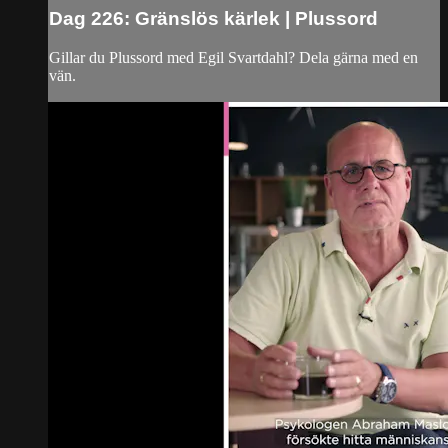
Dag 226: Gränslös kärlek | Plussord
Gillar du Plussord med Egil Svartdahl? Dela gärna med en
vän.