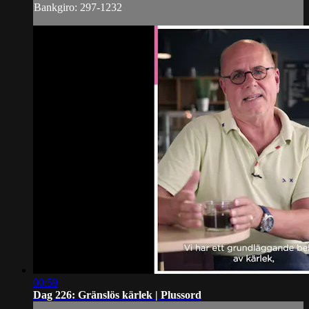
Bankgiro: 297-1232
00:59
Dag 226: Gränslös kärlek | Plussord