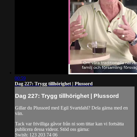
00:59
Dag 227: Trygg tillhörighet | Plussord
Dag 227: Trygg tillhörighet | Plussord
Gillar du Plussord med Egil Svartdahl? Dela gärna med en
vän.
Tack var frivilliga gåvor från ni som tittar kan vi fortsätta
publicera dessa videor. Stöd oss gärna:
Swish: 123 203 74 06