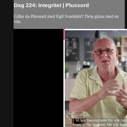
Dag 224: Integritet | Plussord
Gillar du Plussord med Egil Svartdahl? Dela gärna med en
vän.