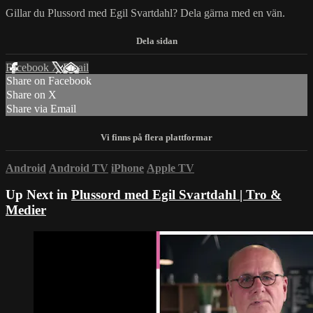
Gillar du Plussord med Egil Svartdahl? Dela gärna med en vän.
Facebook
X
Email
Share on Facebook
Share on X
Share via Email
Android
Android TV
iPhone
Apple TV
Up Next in
Plussord med Egil Svartdahl | Tro &
Medier