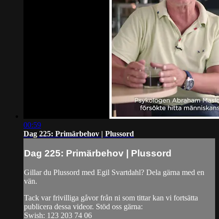
00:59
Dag 225: Primärbehov | Plussord
Dag 225: Primärbehov | Plussord
Gillar du Plussord med Egil Svartdahl? Dela gärna med en
vän.
Tack var frivilliga gåvor från ni som tittar kan vi fortsätta
publicera dessa videor. Stöd oss gärna:
Swish: 123 203 74 06