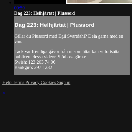
00:59
Dag 223: Helhjärtat | Plussord
Dag 223: Helhjärtat | Plussord
Gillar du Plussord med Egil Svartdahl? Dela gärna med en
vän.
Tack var frivilliga gåvor från ni som tittar kan vi fortsätta
publicera dessa videor. Stöd oss gärna:
Swish: 123 203 74 06
Bankgiro: 297-1232
Help
Terms
Privacy
Cookies
Sign in
×