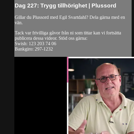
Dag 227: Trygg tillhörighet | Plussord
Gillar du Plussord med Egil Svartdahl? Dela gärna med en
vän.
Tack var frivilliga gåvor från ni som tittar kan vi fortsätta
publicera dessa videor. Stöd oss gärna:
Swish: 123 203 74 06
Bankgiro: 297-1232