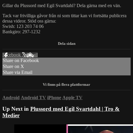
Gillar du Plussord med Egil Svartdahl? Dela gärna med en vän.
Tack var frivilliga gåvor från ni som tittar kan vi fortsätta publicera
dessa videor. Stöd oss gärna:
Swish: 123 203 74 06
Bankgiro: 297-1232
Facebook
X
Email
Share on Facebook
Share on X
Share via Email
Android
Android TV
iPhone
Apple TV
Up Next in
Plussord med Egil Svartdahl | Tro &
Medier