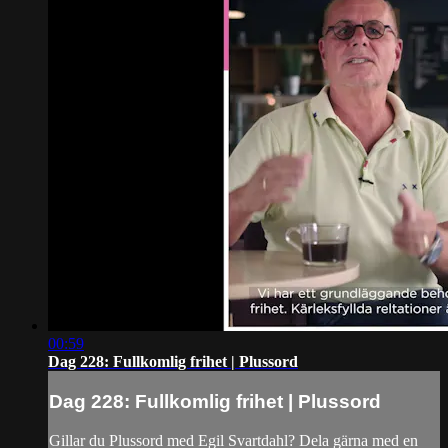
00:59
Dag 228: Fullkomlig frihet | Plussord
Dag 228: Fullkomlig frihet | Plussord
Gillar du Plussord med Egil Svartdahl? Dela gärna med en