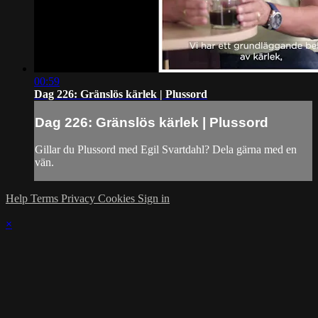
00:59
Dag 226: Gränslös kärlek | Plussord
Dag 226: Gränslös kärlek | Plussord
Gillar du Plussord med Egil Svartdahl? Dela gärna med en
vän.
Help
Terms
Privacy
Cookies
Sign in
×