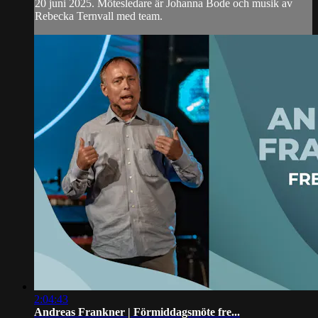
20 juni 2025. Mötesledare är Johanna Bode och musik av
Rebecka Ternvall med team.
2:04:43
Andreas Frankner | Förmiddagsmöte fre...