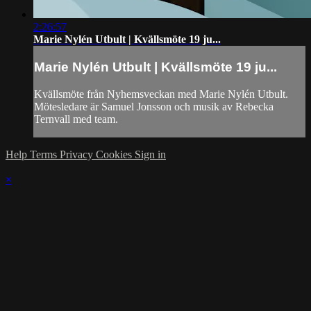
2:26:57
Marie Nylén Utbult | Kvällsmöte 19 ju...
Marie Nylén Utbult | Kvällsmöte 19 ju...
Kvällsmöte från Nyhemsveckan med Marie Nylén Utbult.
Mötesledare är Samuel Jonsson och musik av Rebecka
Ternvall med team.
Help
Terms
Privacy
Cookies
Sign in
×