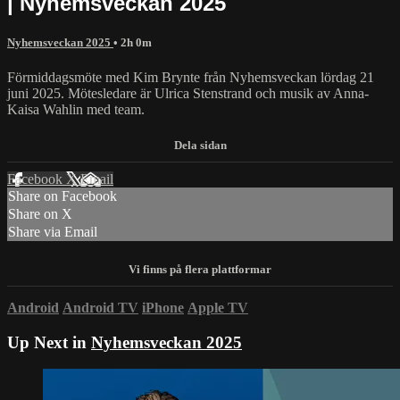
| Nyhemsveckan 2025
Nyhemsveckan 2025
• 2h 0m
Förmiddagsmöte med Kim Brynte från Nyhemsveckan lördag 21
juni 2025. Mötesledare är Ulrica Stenstrand och musik av Anna-
Kaisa Wahlin med team.
Facebook
X
Email
Share on Facebook
Share on X
Share via Email
Android
Android TV
iPhone
Apple TV
Up Next in
Nyhemsveckan 2025