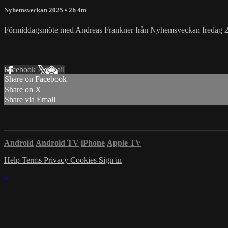
Nyhemsveckan 2025
• 2h 4m
Förmiddagsmöte med Andreas Frankner från Nyhemsveckan fredag 2
Facebook
X
Email
Share on Facebook
Share on X
Share via Email
Android
Android TV
iPhone
Apple TV
Help
Terms
Privacy
Cookies
Sign in
×