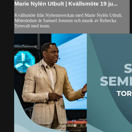
Marie Nylén Utbult | Kvällsmöte 19 ju...
Kvällsmöte från Nyhemsveckan med Marie Nylén Utbult.
Mötesledare är Samuel Jonsson och musik av Rebecka
Ternvall med team.