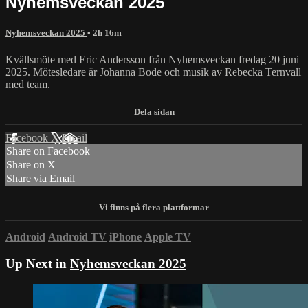
Nyhemsveckan 2025
Nyhemsveckan 2025
• 2h 16m
Kvällsmöte med Eric Andersson från Nyhemsveckan fredag 20 juni
2025. Mötesledare är Johanna Bode och musik av Rebecka Ternvall
med team.
Facebook
X
Email
Share on Facebook
Share on X
Share via Email
Android
Android TV
iPhone
Apple TV
Up Next in
Nyhemsveckan 2025