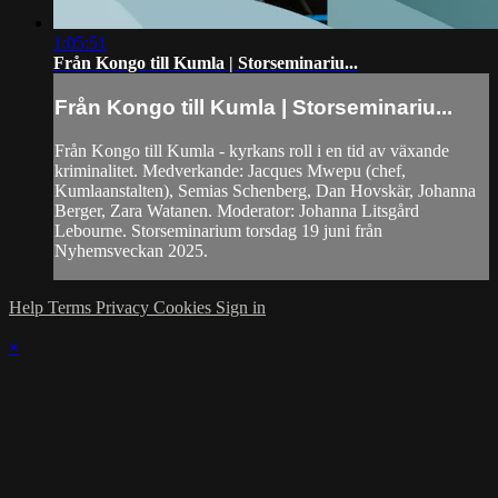
1:05:51
Från Kongo till Kumla | Storseminariu...
Från Kongo till Kumla | Storseminariu...
Från Kongo till Kumla - kyrkans roll i en tid av växande
kriminalitet. Medverkande: Jacques Mwepu (chef,
Kumlaanstalten), Semias Schenberg, Dan Hovskär, Johanna
Berger, Zara Watanen. Moderator: Johanna Litsgård
Lebourne. Storseminarium torsdag 19 juni från
Nyhemsveckan 2025.
Help
Terms
Privacy
Cookies
Sign in
×