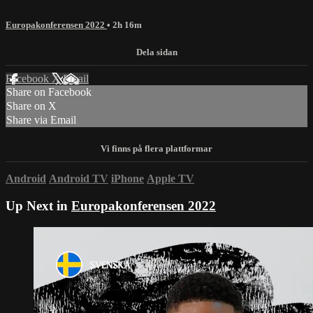
Europakonferensen 2022
• 2h 16m
Facebook
X
Email
Share on Facebook
Share on X
Share via Email
Android
Android TV
iPhone
Apple TV
Up Next in
Europakonferensen 2022