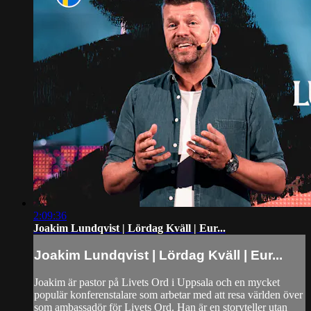
2:09:36
Joakim Lundqvist | Lördag Kväll | Eur...
Joakim Lundqvist | Lördag Kväll | Eur...
Joakim är pastor på Livets Ord i Uppsala och en mycket
populär konferenstalare som arbetar med att resa världen över
som ambassadör för Livets Ord. Han är en storyteller utan