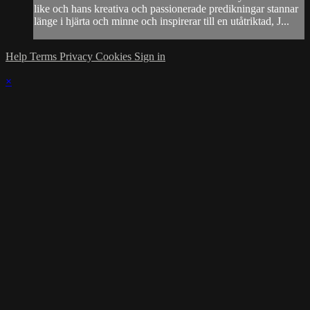
like och hans kreativa och passionerade predikningar stannar
länge i hjärta och minne och inspirerar till en utåtriktad, J...
Help
Terms
Privacy
Cookies
Sign in
×