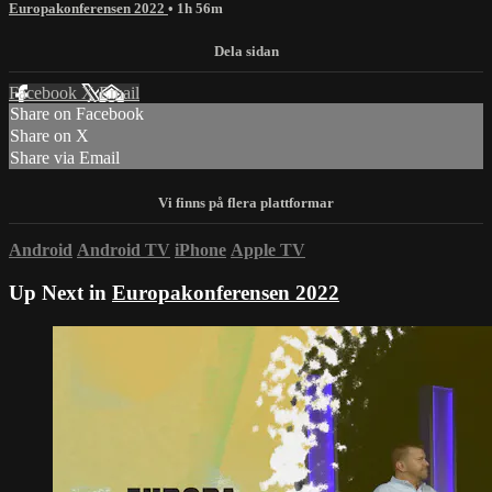
Europakonferensen 2022
• 1h 56m
Facebook
X
Email
Share on Facebook
Share on X
Share via Email
Android
Android TV
iPhone
Apple TV
Up Next in
Europakonferensen 2022