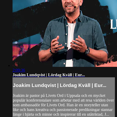
2:09:36
Joakim Lundqvist | Lördag Kväll | Eur...
Joakim Lundqvist | Lördag Kväll | Eur...
Joakim är pastor på Livets Ord i Uppsala och en mycket
populär konferenstalare som arbetar med att resa världen över
som ambassadör för Livets Ord. Han är en storyteller utan
like och hans kreativa och passionerade predikningar stannar
länge i hjärta och minne och inspirerar till en utåtriktad, J...