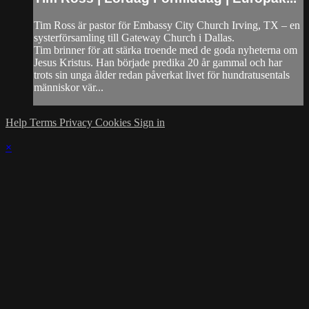
Tim Ross är pastor för Embassy City Church Irving, TX – en
systerförsamling till Gateway Church i Dallas.
Tim brinner för att stärka troende med de goda nyheterna om
Jesus Kristus. Han började predika 20 år gammal och har
trots sin unga ålder redan påverkat livet för hundratusentals
människor vär...
Help
Terms
Privacy
Cookies
Sign in
×