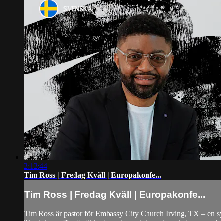
2:12:44
Tim Ross | Fredag Kväll | Europakonfe...
Tim Ross | Fredag Kväll | Europakonfe...
Tim Ross är pastor för Embassy City Church Irving, TX – en sy