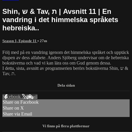
Shin, ש & Tav, ת | Avsnitt 11 | En
vandring i det himmelska språkets
hebreiska..
Season 1, Episode 11
• 27m
Följ med på en vandring igenom det himmelska språket och upptäck
djupen av dess alfabete. Anders Sjöberg undervisar om de hebreiska
bokstäverna och vad vi kan lära oss om Gud genom dessa.
I detta, sista, avsnitt av programserien berörs bokstäverna Shin, ש &
Tav, ת.
Facebook
X
Email
Share on Facebook
Share on X
Share via Email