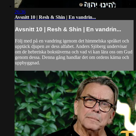
26:36
Avsnitt 10 | Resh & Shin | En vandrin...
Avsnitt 10 | Resh & Shin | En vandrin...
Följ med på en vandring igenom det himmelska språket och
upptäck djupen av dess alfabet. Anders Sjöberg undervisar
om de hebreiska bokstäverna och vad vi kan lära oss om Gud
genom dessa. Denna gång handlar det om ordens kärna och
uppbyggnad.