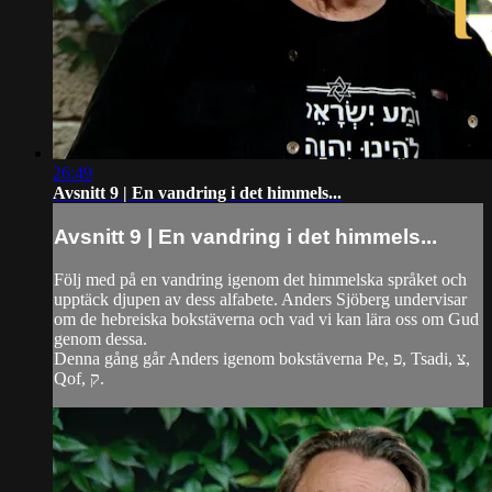
26:49
Avsnitt 9 | En vandring i det himmels...
Avsnitt 9 | En vandring i det himmels...
Följ med på en vandring igenom det himmelska språket och
upptäck djupen av dess alfabete. Anders Sjöberg undervisar
om de hebreiska bokstäverna och vad vi kan lära oss om Gud
genom dessa.
Denna gång går Anders igenom bokstäverna Pe, פ, Tsadi, צ,
Qof, ק.