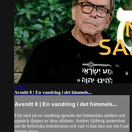
27:03
Avsnitt 8 | En vandring i det himmels...
Avsnitt 8 | En vandring i det himmels...
Följ med på en vandring igenom det himmelska språket och
upptäck djupen av dess alfabete. Anders Sjöberg undervisar
om de hebreiska bokstäverna och vad vi kan lära oss om Gud
genom dessa.