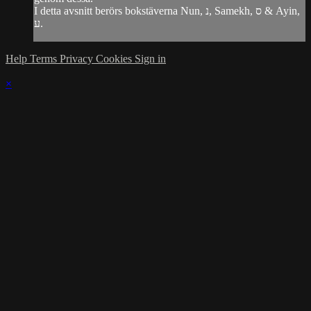
I detta avsnitt berörs bokstäverna Nun, נ, Samekh, ס & Ayin,
ע.
Help
Terms
Privacy
Cookies
Sign in
×