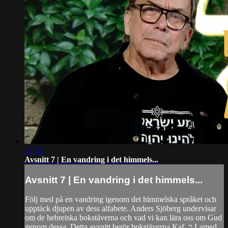
27:31
Avsnitt 7 | En vandring i det himmels...
Avsnitt 7 | En vandring i det himmels...
Följ med på en vandring igenom det himmelska språket och
upptäck djupen av dess alfabete. Anders Sjöberg undervisar
om de hebreiska bokstäverna och vad vi kan lära oss om Gud
genom dessa. Detta avsnitt berör bokstäverna Kaf, כ Lamed,