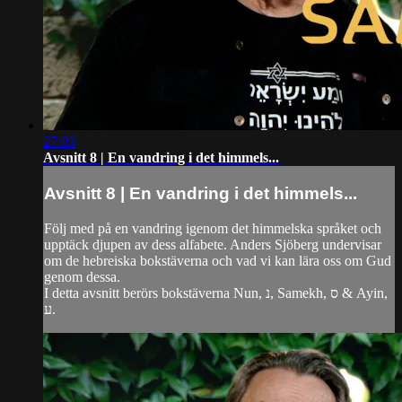
27:03
Avsnitt 8 | En vandring i det himmels...
Avsnitt 8 | En vandring i det himmels...
Följ med på en vandring igenom det himmelska språket och
upptäck djupen av dess alfabete. Anders Sjöberg undervisar
om de hebreiska bokstäverna och vad vi kan lära oss om Gud
genom dessa.
I detta avsnitt berörs bokstäverna Nun, נ, Samekh, ס & Ayin,
ע.