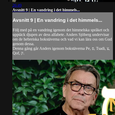
26:49
Avsnitt 9 | En vandring i det himmels...
Avsnitt 9 | En vandring i det himmels...
Följ med på en vandring igenom det himmelska språket och
upptäck djupen av dess alfabete. Anders Sjöberg undervisar
om de hebreiska bokstäverna och vad vi kan lära oss om Gud
genom dessa.
Denna gång går Anders igenom bokstäverna Pe, פ, Tsadi, צ,
Qof, ק.