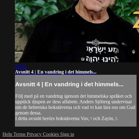
27:31
Avsnitt 4 | En vandring i det himmels...
Avsnitt 4 | En vandring i det himmels...
Följ med på en vandring igenom det himmelska språket och
upptäck djupen av dess alfabete. Anders Sjöberg undervisar
om de hebreiska bokstäverna och vad vi kan lära oss om Gud
genom dessa.
I detta avsnitt berörs bokstäverna Vav, ו och Zayin, ז.
Help
Terms
Privacy
Cookies
Sign in