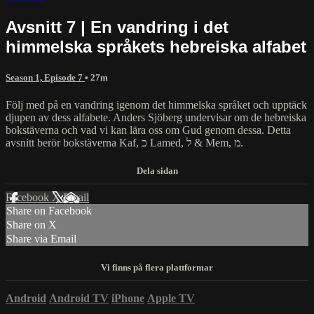
Avsnitt 7 | En vandring i det
himmelska språkets hebreiska alfabet
Season 1, Episode 7
• 27m
Följ med på en vandring igenom det himmelska språket och upptäck
djupen av dess alfabete. Anders Sjöberg undervisar om de hebreiska
bokstäverna och vad vi kan lära oss om Gud genom dessa. Detta
avsnitt berör bokstäverna Kaf, כ Lamed, ל & Mem, מ.
Facebook
X
Email
Share on Facebook
Share on X
Share via Email
Android
Android TV
iPhone
Apple TV