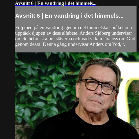
Avsnitt 6 | En vandring i det himmels...
Avsnitt 6 | En vandring i det himmels...
Följ med på en vandring igenom det himmelska språket och
upptäck djupen av dess alfabete. Anders Sjöberg undervisar
om de hebreiska bokstäverna och vad vi kan lära oss om Gud
genom dessa. Denna gång undervisar Anders om Yod, י.