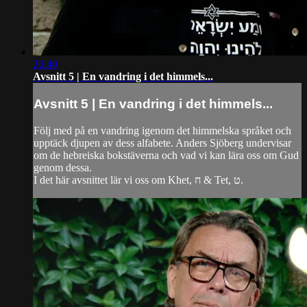
26:40
Avsnitt 5 | En vandring i det himmels...
Avsnitt 5 | En vandring i det himmels...
Följ med på en vandring igenom det himmelska språket och
upptäck djupen av dess alfabete. Anders Sjöberg undervisar
om de hebreiska bokstäverna och vad vi kan lära oss om Gud
genom dessa.
I det här avsnittet lär vi oss om Khet, ח & Tet, ט.