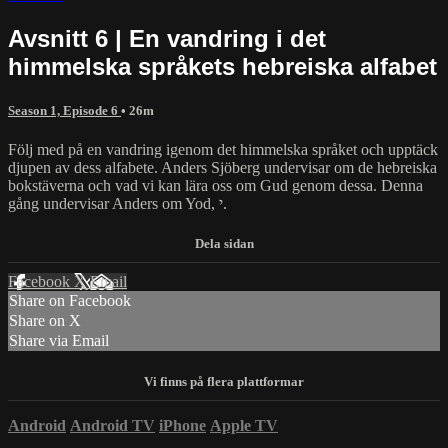
Avsnitt 6 | En vandring i det
himmelska språkets hebreiska alfabet
Season 1, Episode 6
• 26m
Följ med på en vandring igenom det himmelska språket och upptäck
djupen av dess alfabete. Anders Sjöberg undervisar om de hebreiska
bokstäverna och vad vi kan lära oss om Gud genom dessa. Denna
gång undervisar Anders om Yod, י.
Facebook
X
Email
Share on Facebook
Share on X
Share via Email
Android
Android TV
iPhone
Apple TV