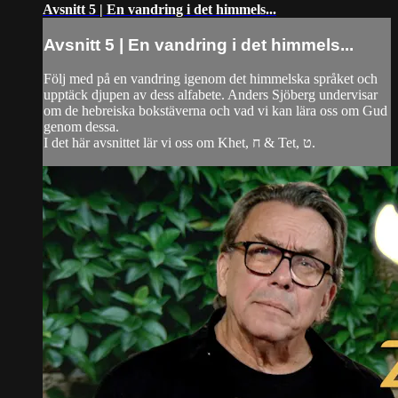
Avsnitt 5 | En vandring i det himmels...
Avsnitt 5 | En vandring i det himmels...
Följ med på en vandring igenom det himmelska språket och
upptäck djupen av dess alfabete. Anders Sjöberg undervisar
om de hebreiska bokstäverna och vad vi kan lära oss om Gud
genom dessa.
I det här avsnittet lär vi oss om Khet, ח & Tet, ט.