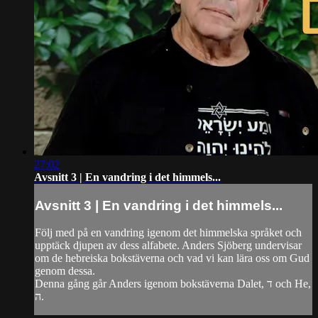
27:02
Avsnitt 3 | En vandring i det himmels...
Avsnitt 3 | En vandring i det himmels...
Följ med på en vandring igenom det himmelska språket och
upptäck djupen av dess alfabete. Anders Sjöberg undervisar
om de hebreiska bokstäverna och vad vi kan lära oss om Gud
genom dessa.
Denna gång går Anders igenom bokstäverna Dalet, ד och He,
ה.