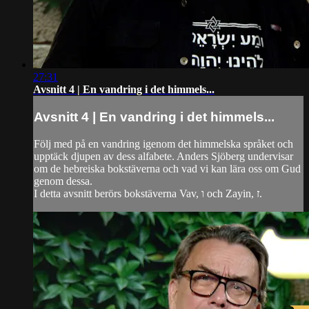
27:31
Avsnitt 4 | En vandring i det himmels...
Avsnitt 4 | En vandring i det himmels...
Följ med på en vandring igenom det himmelska språket och
upptäck djupen av dess alfabete. Anders Sjöberg undervisar
om de hebreiska bokstäverna och vad vi kan lära oss om Gud
genom dessa.
I detta avsnitt berörs bokstäverna Vav, ו och Zayin, ז.