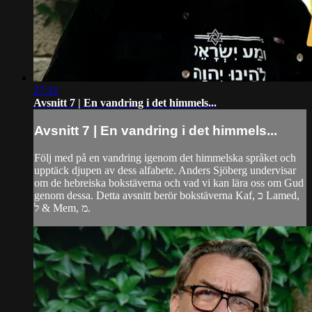
27:31
Avsnitt 7 | En vandring i det himmels...
Avsnitt 7 | En vandring i det himmels...
Följ med på en vandring igenom det himmelska språket och
upptäck djupen av dess alfabete. Anders Sjöberg undervisar
om de hebreiska bokstäverna och vad vi kan lära oss om Gud
genom dessa. Detta avsnitt berör bokstäverna Kaf, כ Lamed,
ל & Mem, מ.