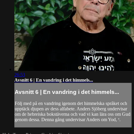
26:53
Avsnitt 6 | En vandring i det himmels...
Avsnitt 6 | En vandring i det himmels...
Följ med på en vandring igenom det himmelska språket och
upptäck djupen av dess alfabete. Anders Sjöberg undervisar
om de hebreiska bokstäverna och vad vi kan lära oss om Gud
genom dessa. Denna gång undervisar Anders om Yod, י.