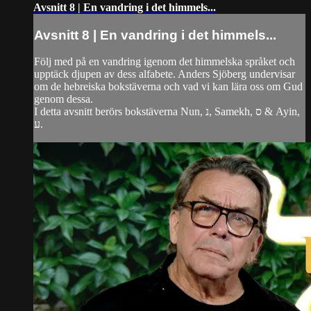
Avsnitt 8 | En vandring i det himmels...
Avsnitt 8 | En vandring i det himmels...
Följ med på en vandring igenom det himmelska språket och
upptäck djupen av dess alfabete. Anders Sjöberg undervisar
om de hebreiska bokstäverna och vad vi kan lära oss om Gud
genom dessa.
I detta avsnitt berörs bokstäverna Nun, נ, Samekh, ס & Ayin,
ע.