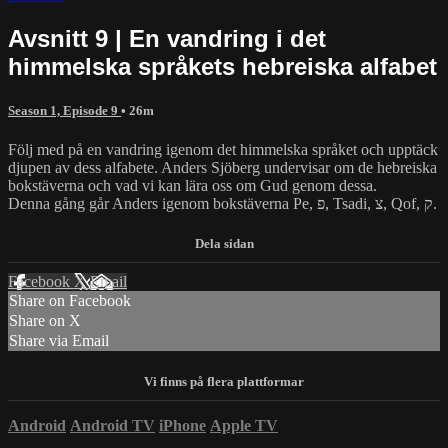
Avsnitt 9 | En vandring i det
himmelska språkets hebreiska alfabet
Season 1, Episode 9
• 26m
Följ med på en vandring igenom det himmelska språket och upptäck
djupen av dess alfabete. Anders Sjöberg undervisar om de hebreiska
bokstäverna och vad vi kan lära oss om Gud genom dessa.
Denna gång går Anders igenom bokstäverna Pe, פ, Tsadi, צ, Qof, ק.
Facebook
X
Email
Share on Facebook
Share on X
Share via Email
Android
Android TV
iPhone
Apple TV