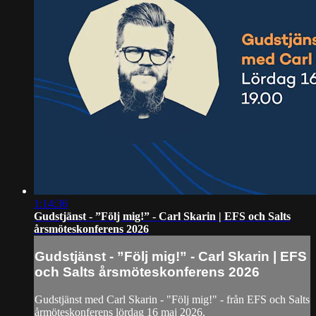
1:14:36
Gudstjänst - ”Följ mig!” - Carl Skarin | EFS och Salts
årsmöteskonferens 2026
Gudstjänst - ”Följ mig!” - Carl Skarin | EFS
och Salts årsmöteskonferens 2026
⁣Gudstjänst med Carl Skarin - "Följ mig!" - från EFS och Salts
årmöteskonferens lördag 16 maj 2026.