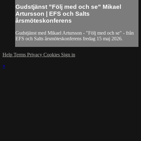
Gudstjänst ”Följ med och se” Mikael
Artursson | EFS och Salts
årsmöteskonferens
Gudstjänst med Mikael Artursson - ⁣⁣"Följ med och se" - från
EFS och Salts årsmöteskonferens fredag 15 maj 2026.
Help
Terms
Privacy
Cookies
Sign in
×