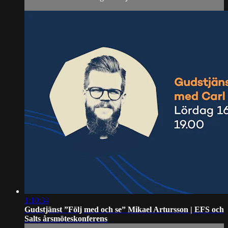
1:10:34
Gudstjänst ”Följ med och se” Mikael Artursson | EFS och
Salts årsmöteskonferens