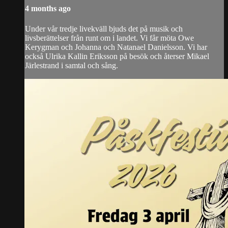
4 months ago
Under vår tredje livekväll bjuds det på musik och
livsberättelser från runt om i landet. Vi får möta Owe
Kerygman och Johanna och Natanael Danielsson. Vi har
också Ulrika Kallin Eriksson på besök och återser Mikael
Järlestrand i samtal och sång.