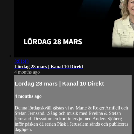
3:01:48
Lördag 28 mars | Kanal 10 Direkt
4 months ago
Lördag 28 mars | Kanal 10 Direkt
4 months ago
Denna lördagskväll gästas vi av Marie & Roger Arnfjell och
Stefan Jernsand. .Sång och musik med Evelina & Stefan
Jernsand. Dessutom en kort intervju med Anders Sjöberg
inför påsken då serien Påsk i Jerusalem sänds och publiceras
dagligen.