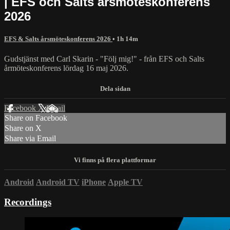
| EFS och Salts årsmöteskonferens
2026
EFS & Salts årsmöteskonferens 2026
• 1h 14m
⁣Gudstjänst med Carl Skarin - "Följ mig!" - från EFS och Salts
årmöteskonferens lördag 16 maj 2026.
Facebook
X
Email
Share on Facebook
Share on X
Share via Email
Android
Android TV
iPhone
Apple TV
Recordings