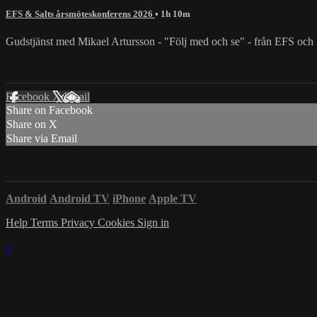
EFS & Salts årsmöteskonferens 2026
• 1h 10m
Gudstjänst med Mikael Artursson - ⁣⁣"Följ med och se" - från EFS och
Facebook
X
Email
Share on Facebook
Share on X
Share via Email
Android
Android TV
iPhone
Apple TV
Help
Terms
Privacy
Cookies
Sign in
×