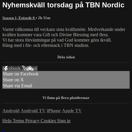
Nyhemskväll torsdag på TBN Nordic
Season 1, Episode 6
• 2h 31m
Varmt välkomna till veckans sista kvällsmöte. Medverkande under
kvällen kommer vara Gift och Divine Blessing med flera.
Vi har stora förväntningar på vad Gud kommer göra ikväll.
Häng med i för- och eftersnack i TBN studion.
Facebook
X
Email
Share on Facebook
Share on X
Share via Email
Android
Android TV
iPhone
Apple TV
Help
Terms
Privacy
Cookies
Sign in
×