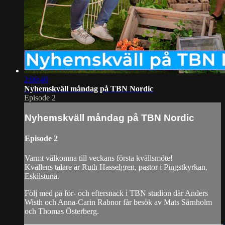
2:00:40
Nyhemskväll måndag på TBN Nordic
Episode 2
Nyhemskväll måndag på TBN Nordic
Episode 2
Varmt välkomna till veckans första kvällsmöte!
Kvällens talare är Ruth Hasselgren, pastor i Pingstkyrkan,
Eskilstuna.
Följ med på för- och eftersnack i TBN studion där Anders
Wisth och Anna-Carin Rabnor får besök av Mats Särnholm
och Thomas Österberg.