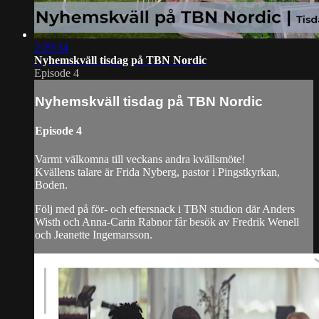
2:29:34
Nyhemskväll tisdag på TBN Nordic
Episode 4
Nyhemskväll tisdag på TBN Nordic
Episode 4
Varmt välkomna till veckans andra kvällsmöte!
Kvällens talare är Frida Nyberg, pastor i Pingstkyrkan,
Boden.
Följ med på för- och eftersnack i TBN studion där Anders
Wisth och Anna-Carin Rabnor får besök av Fredrik Wenell
och Jeanette Ingemarsson.