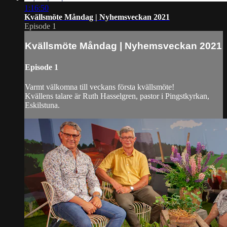
1:16:50
Kvällsmöte Måndag | Nyhemsveckan 2021
Episode 1
Kvällsmöte Måndag | Nyhemsveckan 2021
Episode 1
Varmt välkomna till veckans första kvällsmöte!
Kvällens talare är Ruth Hasselgren, pastor i Pingstkyrkan,
Eskilstuna.