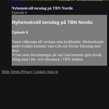
2:31:47
Nyhemskväll torsdag på TBN Nordic
Episode 6
Nyhemskväll torsdag på TBN Nordic
Episode 6
Varmt välkomna till veckans sista kvällsmöte. Medverkande
under kvällen kommer vara Gift och Divine Blessing med
flera.
Vi har stora förväntningar på vad Gud kommer göra ikväll.
Häng med i för- och eftersnack i TBN studion.
Help
Terms
Privacy
Cookies
Sign in
×