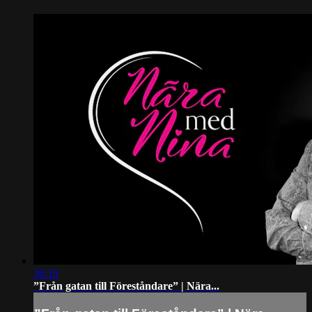
30:19
”Från gatan till Föreståndare” | Nära...