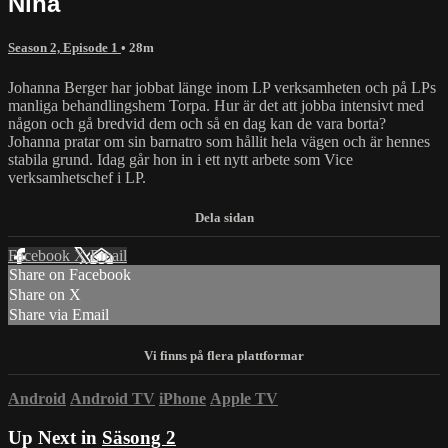
Nina
Season 2, Episode 1
• 28m
Johanna Berger har jobbat länge inom LP verksamheten och på LPs
manliga behandlingshem Torpa. Hur är det att jobba intensivt med
någon och gå bredvid dem och så en dag kan de vara borta?
Johanna pratar om sin barnatro som hållit hela vägen och är hennes
stabila grund. Idag går hon in i ett nytt arbete som Vice
verksamhetschef i LP.
Facebook
X
Email
Share on Facebook
Share on X
Share via Email
Android
Android TV
iPhone
Apple TV
Up Next in
Säsong 2