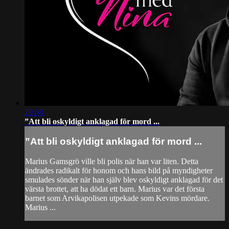
29:58
”Att bli oskyldigt anklagad för mord ...
”Att bli oskyldigt anklagad för mord ...
Marius Gamsgrö ville bli polis när han var liten. Detta
ändrades radikalt för honom och hans bild på myndigheter
smulades sönder när han själv blev oskyldigt anklagad för det
värsta brottet, att ha dödat ett barn. Marius var det första
barnet som Arvikapolisen utpekade som Kevins mördare.
Marius ...