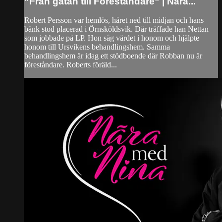
”Från gatan till Föreståndare” | Nära...
Robert Persson var hemlös, håret ned till midjan och hans
bänk stod placerad i Örnsköldsvik. Där träffade han Nettan
som jobbade på LP. Hon såg värdet i honom och hjälpte
honom till Ursvikens behandlingshem. Samma
behandlingshem är idag ett stödboende där Robban nu är
föreståndare. Roberts föräld...