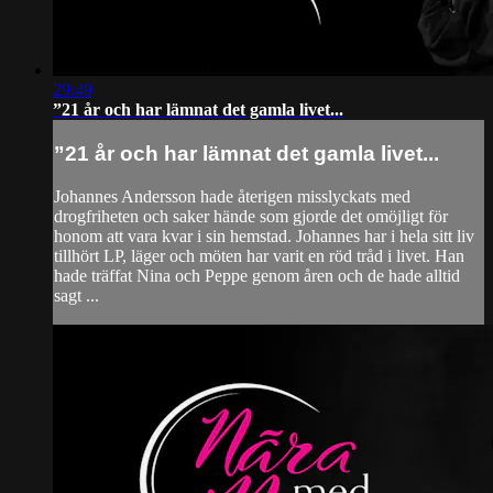
29:49
”21 år och har lämnat det gamla livet...
”21 år och har lämnat det gamla livet...
Johannes Andersson hade återigen misslyckats med
drogfriheten och saker hände som gjorde det omöjligt för
honom att vara kvar i sin hemstad. Johannes har i hela sitt liv
tillhört LP, läger och möten har varit en röd tråd i livet. Han
hade träffat Nina och Peppe genom åren och de hade alltid
sagt ...