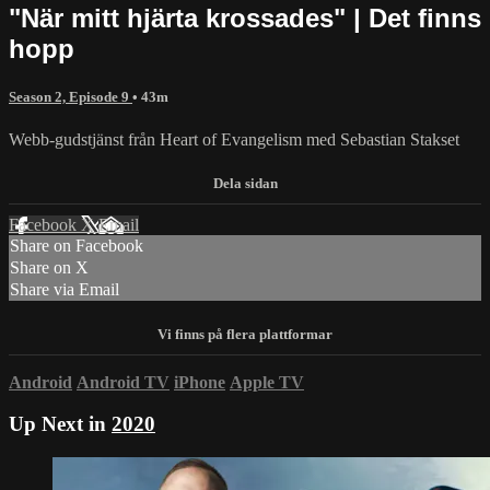
"När mitt hjärta krossades" | Det finns
hopp
Season 2, Episode 9
• 43m
Webb-gudstjänst från Heart of Evangelism med Sebastian Stakset
Facebook
X
Email
Share on Facebook
Share on X
Share via Email
Android
Android TV
iPhone
Apple TV
Up Next in
2020