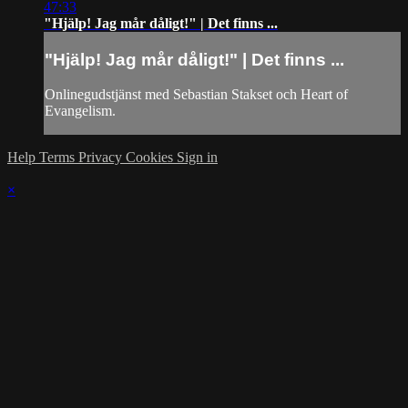
47:33
"Hjälp! Jag mår dåligt!" | Det finns ...
"Hjälp! Jag mår dåligt!" | Det finns ...
Onlinegudstjänst med Sebastian Stakset och Heart of
Evangelism.
Help
Terms
Privacy
Cookies
Sign in
×