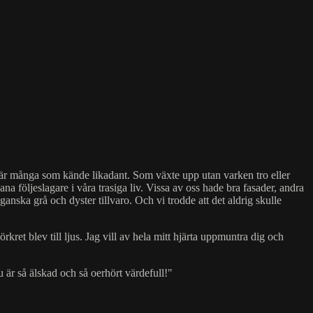
 Vi är många som kände likadant. Som växte upp utan varken tro eller
na följeslagare i våra trasiga liv. Vissa av oss hade bra fasader, andra
anska grå och dyster tillvaro. Och vi trodde att det aldrig skulle
kret blev till ljus. Jag vill av hela mitt hjärta uppmuntra dig och
du är så älskad och så oerhört värdefull!"