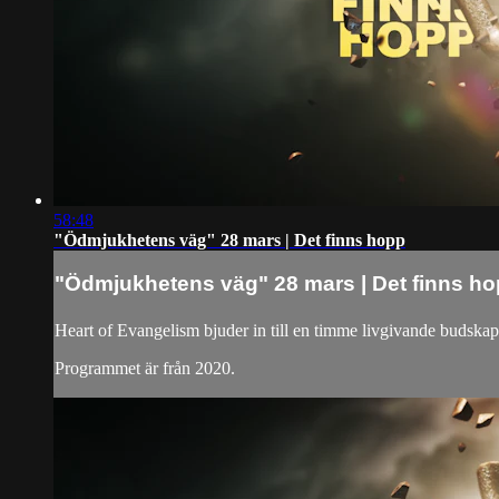
58:48
"Ödmjukhetens väg" 28 mars | Det finns hopp
"Ödmjukhetens väg" 28 mars | Det finns h
Heart of Evangelism bjuder in till en timme livgivande budska
Programmet är från 2020.