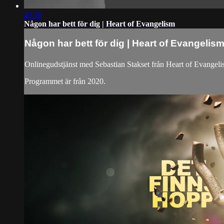
43:28
Någon har bett för dig | Heart of Evangelism
Någon har bett för dig | Heart of Evangelis
Onlinegudstjänst med Sebastian Stakset från Heart of Evangeli
Programmet är från 2020.