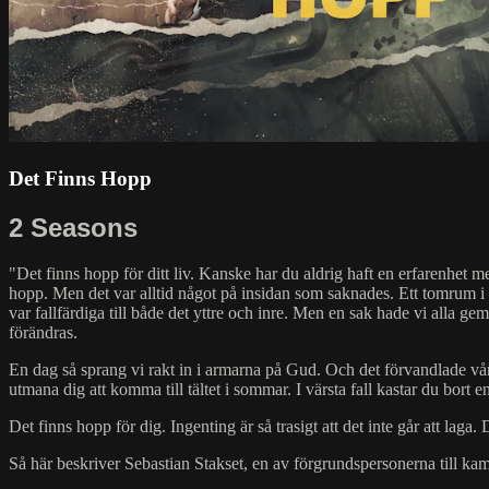
Det Finns Hopp
2 Seasons
"Det finns hopp för ditt liv. Kanske har du aldrig haft en erfarenhet m
hopp. Men det var alltid något på insidan som saknades. Ett tomrum i hj
var fallfärdiga till både det yttre och inre. Men en sak hade vi alla g
förändras.
En dag så sprang vi rakt in i armarna på Gud. Och det förvandlade våra l
utmana dig att komma till tältet i sommar. I värsta fall kastar du bort en 
Det finns hopp för dig. Ingenting är så trasigt att det inte går att laga.
Så här beskriver Sebastian Stakset, en av förgrundspersonerna till ka