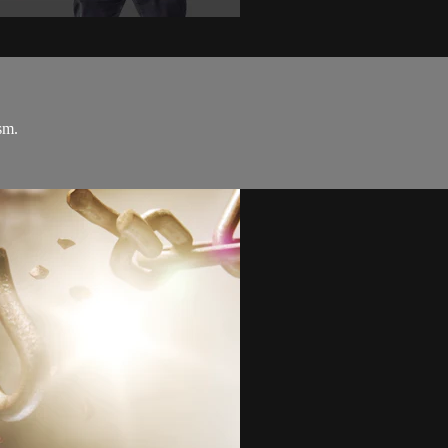
m
sm.