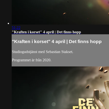
51:22
"Kraften i korset" 4 april | Det finns hopp
"Kraften i korset" 4 april | Det finns hopp
Studiogudstjänst med Sebastian Stakset.
Programmet är från 2020.