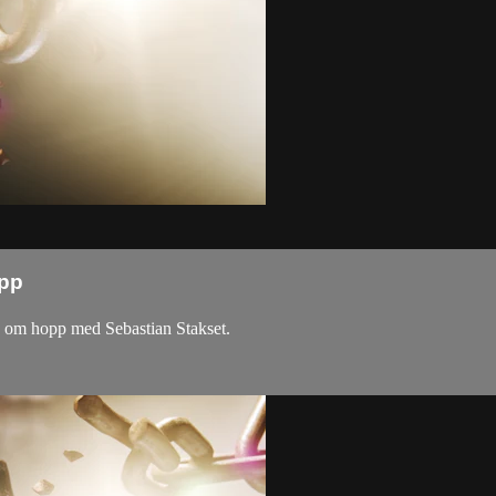
opp
p om hopp med Sebastian Stakset.