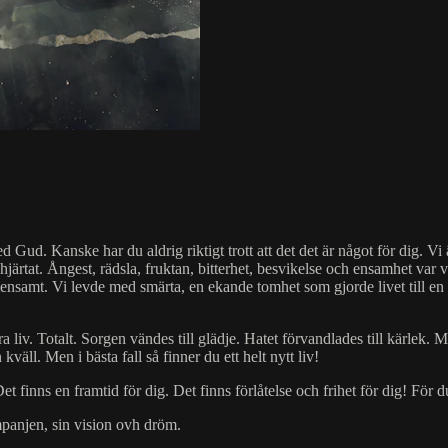
ed Gud. Kanske har du aldrig riktigt trott att det det är något för dig.
ärtat. Ångest, rädsla, fruktan, bitterhet, besvikelse och ensamhet var va
emensamt. Vi levde med smärta, en ekande tomhet som gjorde livet till en g
iv. Totalt. Sorgen vändes till glädje. Hatet förvandlades till kärlek. Mör
kväll. Men i bästa fall så finner du ett helt nytt liv!
 Det finns en framtid för dig. Det finns förlåtelse och frihet för dig! För 
mpanjen, sin vision ovh dröm.