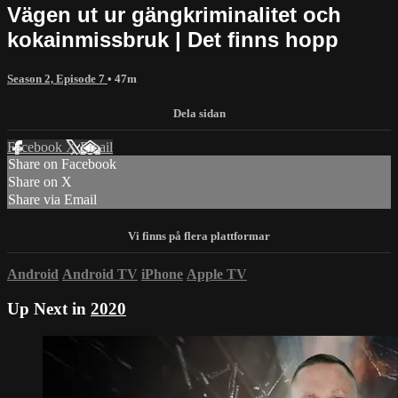
Vägen ut ur gängkriminalitet och
kokainmissbruk | Det finns hopp
Season 2, Episode 7
• 47m
Facebook
X
Email
Share on Facebook
Share on X
Share via Email
Android
Android TV
iPhone
Apple TV
Up Next in
2020