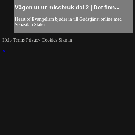
Vägen ut ur missbruk del 2 | Det finn...
Heart of Evangelism bjuder in till Gudstjänst online med
Sebastian Stakset.
Help
Terms
Privacy
Cookies
Sign in
×