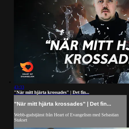
43:33
"När mitt hjärta krossades" | Det fin...
"När mitt hjärta krossades" | Det fin...
Webb-gudstjänst från Heart of Evangelism med Sebastian
Stakset