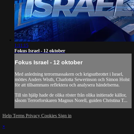
1:11:15
Fokus Israel - 12 oktober
Fokus Israel - 12 oktober
Med anledning terrormassakern och krigsutbrottet i Israel,
möttes Anders Wisth, Charlotta Sewerinson och Simon Holst
för att tillsammans reflektera och analysera händelserna.
Till sin hjälp hade de olika röster från olika initierade källor,
såsom Terrorforskaren Magnus Norell, guiden Christina T...
Help
Terms
Privacy
Cookies
Sign in
×