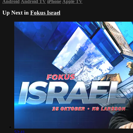
Android
Android TV
iPhone
Apple TV
Up Next in
Fokus Israel
52:41