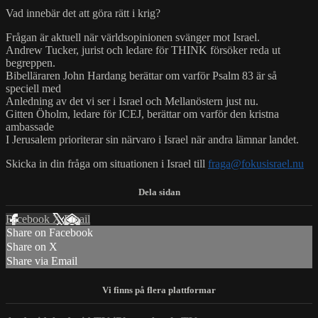
Vad innebär det att göra rätt i krig?
Frågan är aktuell när världsopinionen svänger mot Israel.
Andrew Tucker, jurist och ledare för THINK försöker reda ut
begreppen.
Bibelläraren John Hardang berättar om varför Psalm 83 är så
speciell med
Anledning av det vi ser i Israel och Mellanöstern just nu.
Gitten Öholm, ledare för ICEJ, berättar om varför den kristna
ambassade
I Jerusalem prioriterar sin närvaro i Israel när andra lämnar landet.
Skicka in din fråga om situationen i Israel till
fraga@fokusisrael.nu
Facebook
X
Email
Share on Facebook
Share on X
Share via Email