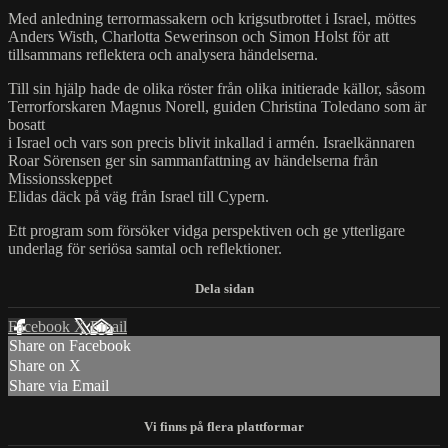
Med anledning terrormassakern och krigsutbrottet i Israel, möttes
Anders Wisth, Charlotta Sewerinson och Simon Holst för att
tillsammans reflektera och analysera händelserna.
Till sin hjälp hade de olika röster från olika initierade källor, såsom
Terrorforskaren Magnus Norell, guiden Christina Toledano som är
bosatt
i Israel och vars son precis blivit inkallad i armén. Israelkännaren
Roar Sörensen ger sin sammanfattning av händelserna från
Missionsskeppet
Elidas däck på väg från Israel till Cypern.
Ett program som försöker vidga perspektiven och ge ytterligare
underlag för seriösa samtal och reflektioner.
Facebook
X
Email
Share on Facebook
Share on X
Share via Email