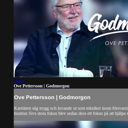
59:46
Ove Pettersson | Godmorgon
Ove Pettersson | Godmorgon
Karriären såg trygg och lovande ut som tekniker inom försvarsi
hustrun Sivs stora fokus blev sedan dess ett fokus på att hjälp