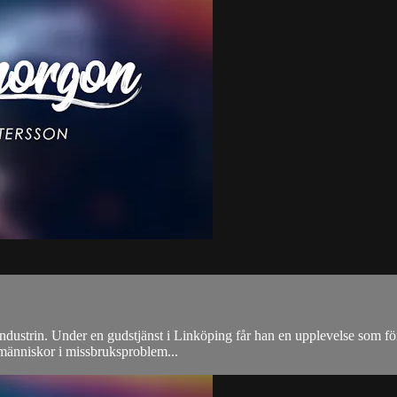
ndustrin. Under en gudstjänst i Linköping får han en upplevelse som för
a människor i missbruksproblem...