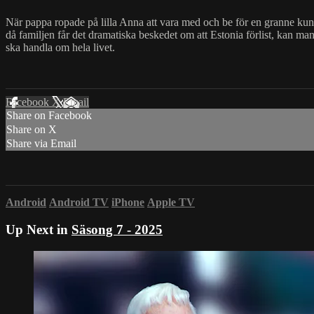
När pappa ropade på lilla Anna att vara med och be för en granne ku
då familjen får det dramatiska beskedet om att Estonia förlist, kan ma
ska handla om hela livet.
Facebook
X
Email
Share on Facebook
Share on X
Share via Email
Android
Android TV
iPhone
Apple TV
Up Next in
Säsong 7 - 2025