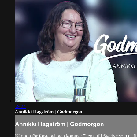
59:24
Annikki Hagström | Godmorgon
Annikki Hagström | Godmorgon
När hon för första gången kommer "hem" till Sverige som en lit