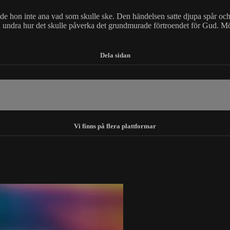
nde hon inte ana vad som skulle ske. Den händelsen satte djupa spår o
n undra hur det skulle påverka det grundmurade förtroendet för Gud. Möt