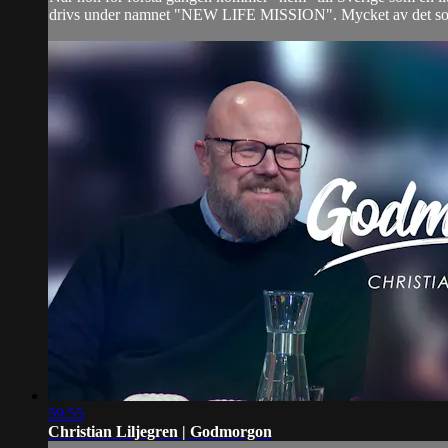
drivs under namnet "NEW LIFE MISSION". Mycket av det som 
59:55
Christian Liljegren | Godmorgon