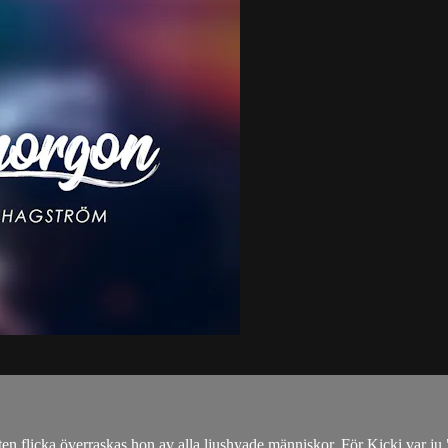
en flicka överraskas hon av alla ljushyade människor. För Kicki var ju 