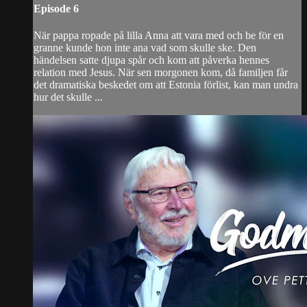
Episode 6
När pappa ropade på lilla Anna att vara med och be för en
granne kunde hon inte ana vad som skulle ske. Den
händelsen satte djupa spår och kom att påverka hennes
relation med Jesus. När sen morgonen kom, då familjen får
det dramatiska beskedet om att Estonia förlist, kan man undra
hur det skulle ...