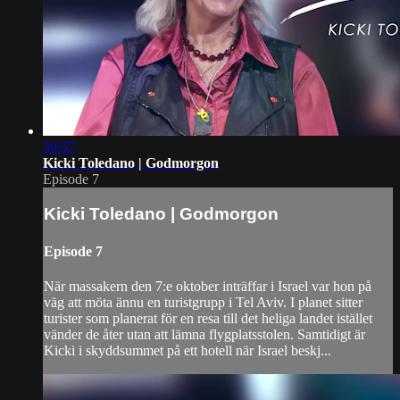
59:57
Kicki Toledano | Godmorgon
Episode 7
Kicki Toledano | Godmorgon
Episode 7
När massakern den 7:e oktober inträffar i Israel var hon på
väg att möta ännu en turistgrupp i Tel Aviv. I planet sitter
turister som planerat för en resa till det heliga landet istället
vänder de åter utan att lämna flygplatsstolen. Samtidigt är
Kicki i skyddsummet på ett hotell när Israel beskj...