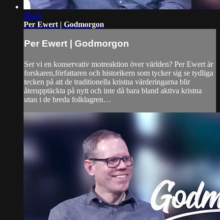
59:46
Per Ewert | Godmorgon
Per Ewert | Godmorgon
Ser vi en konservativ motreaktion över världen? Per Ewert är
forskaren,författaren och historikern som tycker sig se tydliga
tecken på att de traditionella kristna värderingarna blir
återupptäckta på nytt och inte då bara bland aktiva kristna
utan i de breda folklagren…