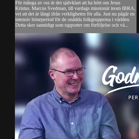
För många av oss är det självklart att ha hört om Jesus
Kristus. Marcus Svedman, till vardags missionär inom IBRA,
vet att det är långt ifrån verkligheten för alla. Just nu pågår en
intensiv böneperiod för de onådda folkgrupperna i världen.
Detta sker samtidigt som rapporter om förföljelse och vä...