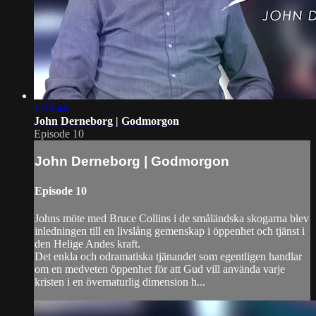
1:03:44
John Derneborg | Godmorgon
Episode 10
John Derneborg | Godmorgon
Episode 10
Johns möte med Bruce Collins i de småländska skogarna blev
inledningen till en livslång gemenskap i öppenhet och tjänst i
den Helige Andes kraft.
Det enkla och odramatiska tjänandet som egentligen handlar
om en medveten öppenhet för att Gud vill använda varje
kristen i en övernaturlig dimension h...