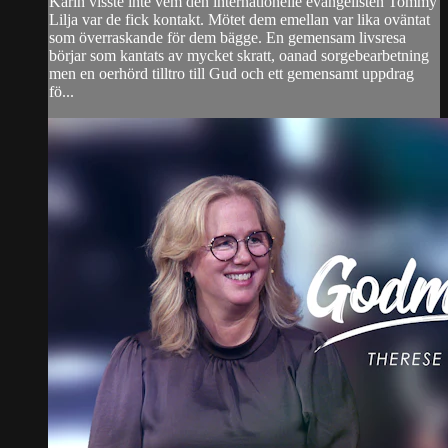
Karin visste inte vem den internationelle evangelisten Tommy
Lilja var de fick kontakt. Mötet dem emellan var lika oväntat
som överraskande för dem bägge. En gemensam livsresa
börjar som kantats av mycket skratt, oanad sorgebearbetning
men en oerhörd tilltro till Gud och ett gemensamt uppdrag
fö...