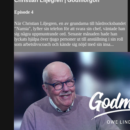
Christian Liljegren | Godmorgon
Episode 4
När Christian Liljegren, en av grundarna till hårdrocksbandet
"Narnia", lyfter sin telefon för att svara sin chef, väntade han
sig några uppmuntrande ord. Senaste månaden hade han
lyckats hjälpa över tjugo personer ut till anställning i sin roll
som arbetslivscoach och kände sig nöjd med sin insa...