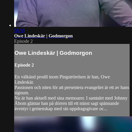
58:59
Owe Lindeskär | Godmorgon
Episode 2
Owe Lindeskär | Godmorgon
Episode 2
En välkänd prodil inom Pingströrelsen är han, Owe
Lindeskär.
Passionen och niten för att presentera evangeliet är ett av hans
signum.
Nu är han aktuell med sina memoarer. I samtalet med Johnny
Åbom gläntar han på dörren till ett minst sagt spännande
äventyr i gemenskap med sin uppdragsgivare oc...