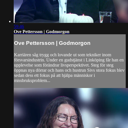
59:46
Ove Pettersson | Godmorgon
Ove Pettersson | Godmorgon
Karriären såg trygg och lovande ut som tekniker inom
försvarsindustrin. Under en gudstjänst i Linköping får han en
upplevelse som förändrar livsperspektivet. Steg för steg
öppnas nya dörrar och hans och hustrun Sivs stora fokus blev
sedan dess ett fokus på att hjälpa människor i
missbruksproblem...