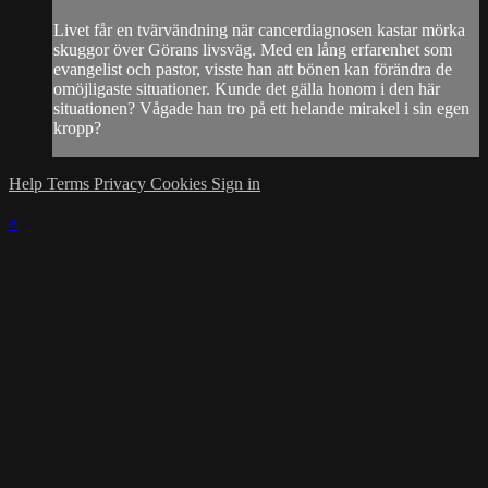
Livet får en tvärvändning när cancerdiagnosen kastar mörka
skuggor över Görans livsväg. Med en lång erfarenhet som
evangelist och pastor, visste han att bönen kan förändra de
omöjligaste situationer. Kunde det gälla honom i den här
situationen? Vågade han tro på ett helande mirakel i sin egen
kropp?
Help
Terms
Privacy
Cookies
Sign in
×