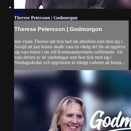
58:47
Therese Petersson | Godmorgon
Therese Petersson | Godmorgon
Inte visste Therese när hon bad sin aftonbön som liten tjej i
Sävsjö att just bönen skulle vara en viktig del för att uppleva
sig vara buren i sin roll Kommunstyrelsens ordförande. Att
vara driven av de värderingar som hon fick med sig i
Söndagsskolan och uppväxten är viktigt i arbetet att forma...