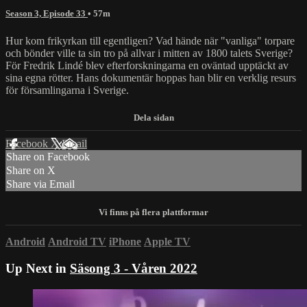
Season 3, Episode 33
• 57m
Hur kom frikyrkan till egentligen? Vad hände när "vanliga" torpare
och bönder ville ta sin tro på allvar i mitten av 1800 talets Sverige?
För Fredrik Lindé blev efterforskningarna en oväntad upptäckt av
sina egna rötter. Hans dokumentär hoppas han blir en verklig resurs
för församlingarna i Sverige.
Facebook
X
Email
Share on Facebook
Share on X
Share via Email
Android
Android TV
iPhone
Apple TV
Up Next in
Säsong 3 - Våren 2022