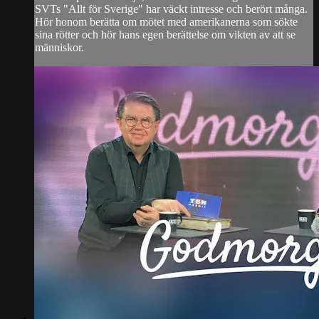
SVTs "Allt för Sverige" har väckt intresse och berört många.
Hör honom berätta om mötet med amerikanerna som sökte
sina rötter och hör hans egen berättelse om vikten av att se
människor.