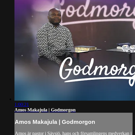
1:00:21
Amos Makajula | Godmorgon
Amos Makajula | Godmorgon
Amos är pastor i Sävsjö, hans och församlingens medverkan i