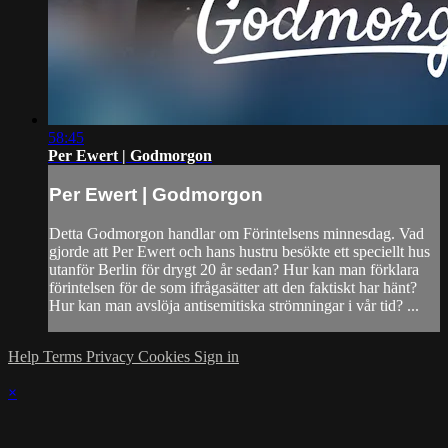
58:45
Per Ewert | Godmorgon
Per Ewert | Godmorgon
Detta Godmorgon handlar om Förintelsens minnesdag. Vad
gjorde att Per Ewert och hans hustru besökte ett speciellt hus
utanför Berlin för drygt 20 år sedan? Hur kan man förklara
förintelsen för de som ifrågasätter att den faktiskt har hänt?
Hur kan man avslöja antisemitiska strömningar i vår tid? ...
Help
Terms
Privacy
Cookies
Sign in
×