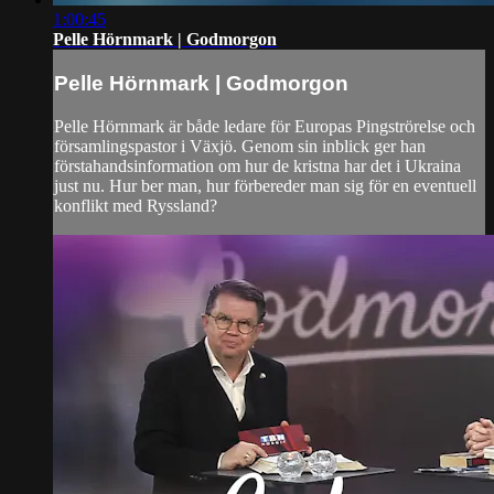
1:00:45
Pelle Hörnmark | Godmorgon
Pelle Hörnmark | Godmorgon
Pelle Hörnmark är både ledare för Europas Pingströrelse och
församlingspastor i Växjö. Genom sin inblick ger han
förstahandsinformation om hur de kristna har det i Ukraina
just nu. Hur ber man, hur förbereder man sig för en eventuell
konflikt med Ryssland?