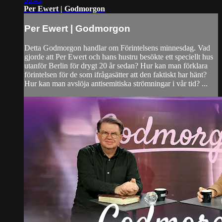
Per Ewert | Godmorgon
Per Ewert | Godmorgon
Detta Godmorgon handlar om Förintelsens minnesdag. Vad
gjorde att Per Ewert och hans hustru besökte ett speciellt hus
utanför Berlin för drygt 20 år sedan? Hur kan man förklara
förintelsen för de som ifrågasätter att den faktiskt har hänt?
Hur kan man avslöja antisemitiska strömningar i vår tid? ...