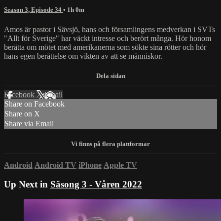
Season 3, Episode 34
• 1h 0m
Amos är pastor i Sävsjö, hans och församlingens medverkan i SVTs
"Allt för Sverige" har väckt intresse och berört många. Hör honom
berätta om mötet med amerikanerna som sökte sina rötter och hör
hans egen berättelse om vikten av att se människor.
Facebook
X
Email
Share on Facebook
Share on X
Share via Email
Android
Android TV
iPhone
Apple TV
Up Next in
Säsong 3 - Våren 2022