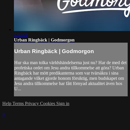
1:03:09
Urban Ringbäck | Godmorgon
Urban Ringbäck | Godmorgon
Hur ska man tolka världshändelserna just nu? Har de med det
profetiska ordet om Jesu andra tillkommelse att göra? Urban
Ringbäck har mött predikanterna som var tvärsäkra i sina
antagande vilket gjorde honom försiktig, men budskapet om
Jesu andra tillkommelse har fått förnyad aktualitet även hos
U...
Help
Terms
Privacy
Cookies
Sign in
×