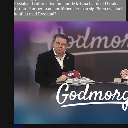
förstahandsinformation om hur de kristna har det i Ukraina
just nu. Hur ber man, hur förbereder man sig för en eventuell
konflikt med Ryssland?
58:45