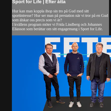
Sport for Life | Efter åtta
Hur kan man koppla ihop sin tro på Gud med sitt
sportintresse? Hur ser man på prestation när vi tror på en Gud
som älskar oss precis som vi är?
I kvällens program möter vi Frida Lindberg och Johannes
Eliasson som berättar om sitt engagemang i Sport for Life.