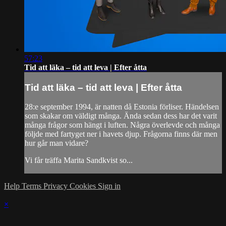
57:23
Tid att läka – tid att leva | Efter åtta
Tid att läka – tid att leva | Efter åtta
28:e september 1994, är natten då Estonia förliser. Händelsen
som skakar om väldigt många. Ända sedan dess har det varit
många frågor som hängt i luften. Några överlevde och många
följde med fartyget ner i havets djup. Frågorna finns där men
hur går man vidare?
Vi får träffa Marita Sandkvist so...
Help
Terms
Privacy
Cookies
Sign in
×