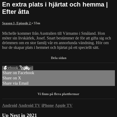
En extra plats i hjärtat och hemma |
Efter åtta
Season 1, Episode 2
• 55m
Michelle kommer från Australien till Värnamo i Småland. Hon
möter sin livskärlek, Josef. Snart bestämmer de för att gifta sig och
drömmen om en stor familj vår en annorlunda vändning. Hör om
hur de skapar plats i hemmet och hjärtat på ett speciellt sätt.
Facebook
X
Email
Share on Facebook
Share on X
Share via Email
Android
Android TV
iPhone
Apple TV
Up Next in
2021