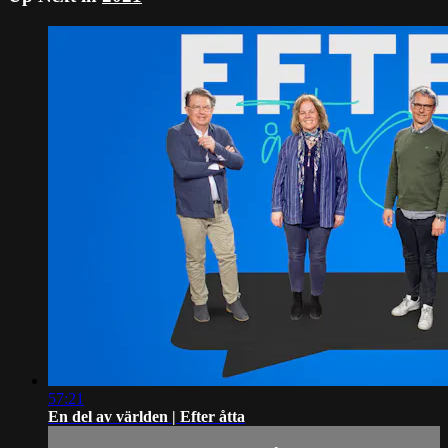
57:21
En del av världen | Efter åtta