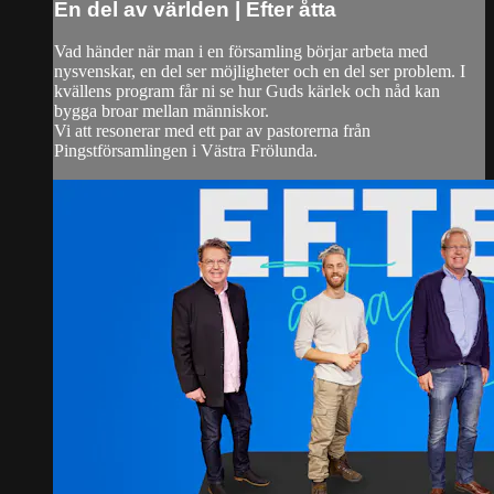
En del av världen | Efter åtta
Vad händer när man i en församling börjar arbeta med
nysvenskar, en del ser möjligheter och en del ser problem. I
kvällens program får ni se hur Guds kärlek och nåd kan
bygga broar mellan människor.
Vi att resonerar med ett par av pastorerna från
Pingstförsamlingen i Västra Frölunda.