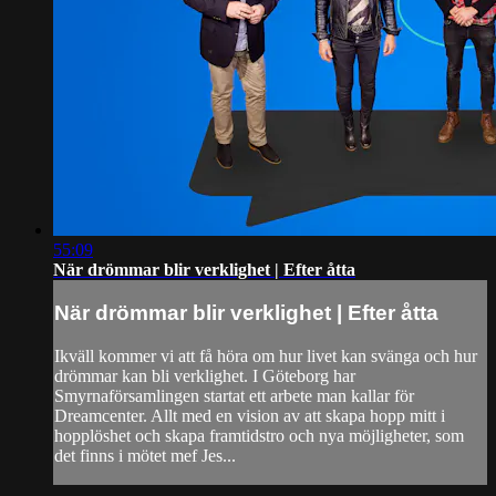
55:09
När drömmar blir verklighet | Efter åtta
När drömmar blir verklighet | Efter åtta
Ikväll kommer vi att få höra om hur livet kan svänga och hur
drömmar kan bli verklighet. I Göteborg har
Smyrnaförsamlingen startat ett arbete man kallar för
Dreamcenter. Allt med en vision av att skapa hopp mitt i
hopplöshet och skapa framtidstro och nya möjligheter, som
det finns i mötet mef Jes...