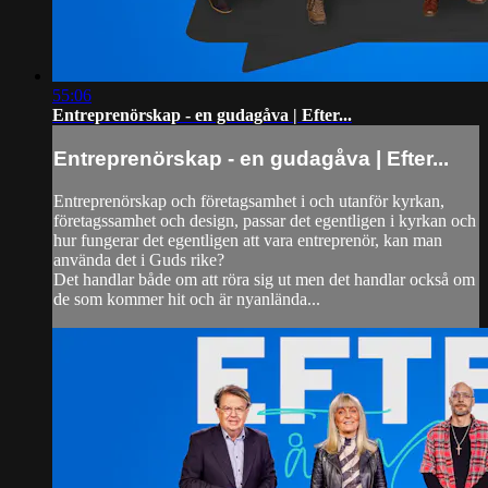
55:06
Entreprenörskap - en gudagåva | Efter...
Entreprenörskap - en gudagåva | Efter...
Entreprenörskap och företagsamhet i och utanför kyrkan,
företagssamhet och design, passar det egentligen i kyrkan och
hur fungerar det egentligen att vara entreprenör, kan man
använda det i Guds rike?
Det handlar både om att röra sig ut men det handlar också om
de som kommer hit och är nyanlända...