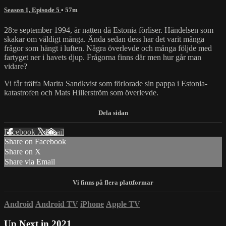
Season 1, Episode 5
• 57m
28:e september 1994, är natten då Estonia förliser. Händelsen som
skakar om väldigt många. Ända sedan dess har det varit många
frågor som hängt i luften. Några överlevde och många följde med
fartyget ner i havets djup. Frågorna finns där men hur går man
vidare?
Vi får träffa Marita Sandkvist som förlorade sin pappa i Estonia-
katastrofen och Mats Hillerström som överlevde.
Facebook
X
Email
Share on Facebook
Share on X
Share via Email
Android
Android TV
iPhone
Apple TV
Up Next in
2021