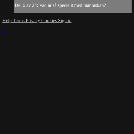
Del 6 av 24: Vad är så speciellt med människan?
Help
Terms
Privacy
Cookies
Sign in
×