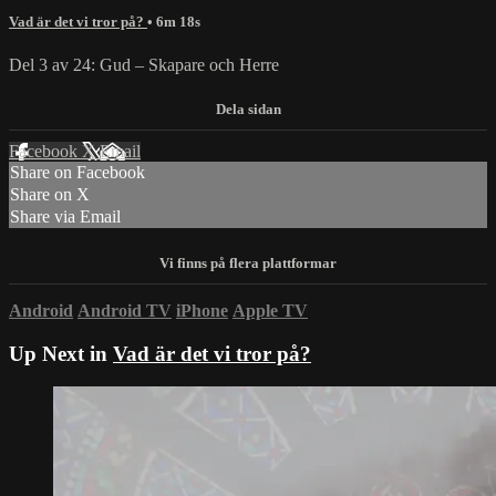
Vad är det vi tror på?
• 6m 18s
Del 3 av 24: Gud – Skapare och Herre
Facebook
X
Email
Share on Facebook
Share on X
Share via Email
Android
Android TV
iPhone
Apple TV
Up Next in
Vad är det vi tror på?