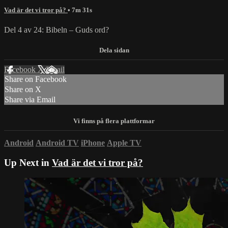
Vad är det vi tror på?
• 7m 31s
Del 4 av 24: Bibeln – Guds ord?
Facebook
X
Email
Share on Facebook
Share on X
Share via Email
Android
Android TV
iPhone
Apple TV
Up Next in
Vad är det vi tror på?