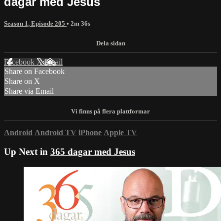
dagar med Jesus
Season 1, Episode 205
• 2m 36s
Facebook
X
Email
Share on Facebook
Share on X
Share via Email
Android
Android TV
iPhone
Apple TV
Up Next in
365 dagar med Jesus