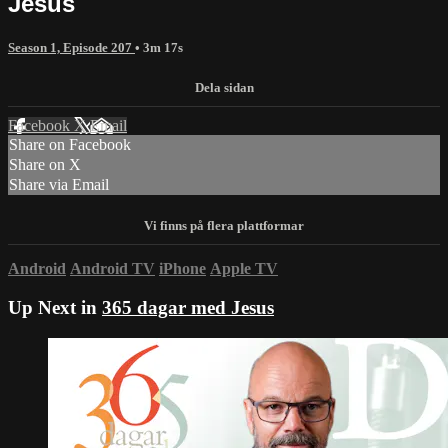
Jesus
Season 1, Episode 207
• 3m 17s
Facebook
X
Email
Share on Facebook
Share on X
Share via Email
Android
Android TV
iPhone
Apple TV
Up Next in
365 dagar med Jesus