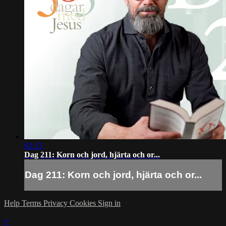
02:13
Dag 211: Korn och jord, hjärta och or...
Dag 211: Korn och jord, hjärta och or...
Help
Terms
Privacy
Cookies
Sign in
×