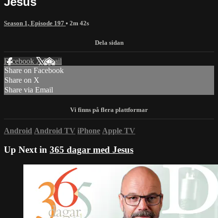
Jesus
Season 1, Episode 197
• 2m 42s
Facebook
X
Email
Share on Facebook
Share on X
Share via Email
Android
Android TV
iPhone
Apple TV
Up Next in
365 dagar med Jesus