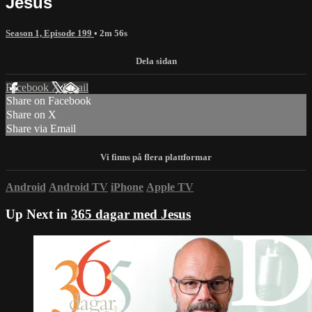
Jesus
Season 1, Episode 199
• 2m 56s
Facebook
X
Email
Share on Facebook
Share on X
Share via Email
Android
Android TV
iPhone
Apple TV
Up Next in
365 dagar med Jesus