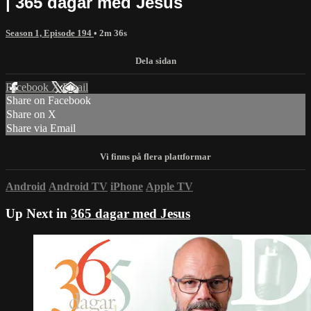
| 365 dagar med Jesus
Season 1, Episode 194
• 2m 36s
Facebook
X
Email
Share on Facebook
Share on X
Share via Email
Android
Android TV
iPhone
Apple TV
Up Next in
365 dagar med Jesus